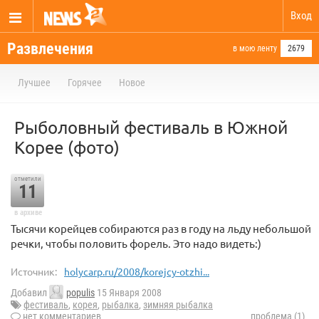
Вход
Развлечения
в мою ленту
2679
Лучшее
Горячее
Новое
Рыболовный фестиваль в Южной
Корее (фото)
отметили
11
в архиве
Тысячи корейцев собираются раз в году на льду небольшой
речки, чтобы половить форель. Это надо видеть:)
Источник:
holycarp.ru/2008/korejcy-otzhi...
Добавил
populis
15 Января 2008
фестиваль
,
корея
,
рыбалка
,
зимняя рыбалка
нет комментариев
проблема (1)