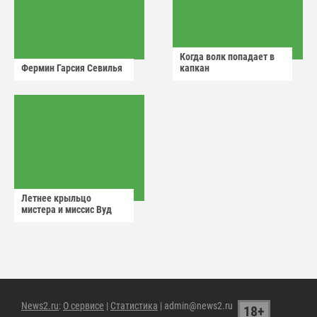
Когда волк попадает в
Фермин Гарсия Севилья
капкан
Летнее крыльцо
мистера и миссис Вуд
News2.ru
:
О сервисе
|
Статистика
| admin@news2.ru
18+