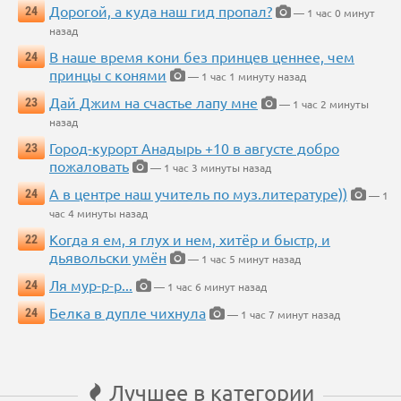
Дорогой, а куда наш гид пропал?
24
— 1 час 0 минут
назад
В наше время кони без принцев ценнее, чем
24
принцы с конями
— 1 час 1 минуту назад
Дай Джим на счастье лапу мне
23
— 1 час 2 минуты
назад
Город-курорт Анадырь +10 в августе добро
23
пожаловать
— 1 час 3 минуты назад
А в центре наш учитель по муз.литературе))
24
— 1
час 4 минуты назад
Когда я ем, я глух и нем, хитёр и быстр, и
22
дьявольски умён
— 1 час 5 минут назад
Ля мур-р-р...
24
— 1 час 6 минут назад
Белка в дупле чихнула
24
— 1 час 7 минут назад
Лучшее в категории