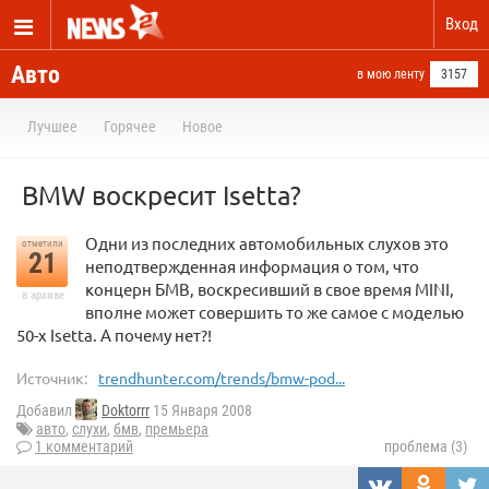
Вход
Авто
в мою ленту
3157
Лучшее
Горячее
Новое
BMW воскресит Isetta?
Одни из последних автомобильных слухов это
отметили
21
неподтвержденная информация о том, что
концерн БМВ, воскресивший в свое время MINI,
в архиве
вполне может совершить то же самое с моделью
50-х Isetta. А почему нет?!
Источник:
trendhunter.com/trends/bmw-pod...
Добавил
Doktorrr
15 Января 2008
авто
,
слухи
,
бмв
,
премьера
1 комментарий
проблема (3)