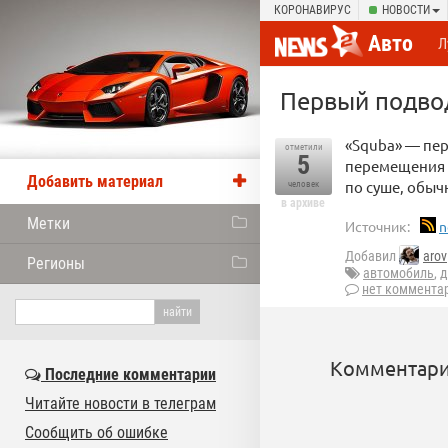
КОРОНАВИРУС
НОВОСТИ
Авто
Л
Первый подво
«Squba» — пер
отметили
5
перемещения в
Добавить материал
по суше, обыч
человек
в архиве
Метки
Источник:
n
Добавил
arov
Регионы
автомобиль
,
д
нет коммента
Комментари
Последние комментарии
Читайте новости в телеграм
Сообщить об ошибке