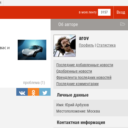
И
Вход
в мою ленту
3157
Об авторе
arov
Профиль
|
Статистика
вас и
Последние добавленные новости
Одобренные новости
Френдлента последних новостей
проблема (1)
Последние комментарии
Личные данные
Имя: Юрий Арбузов
Местоположение: Москва
Контактная информация