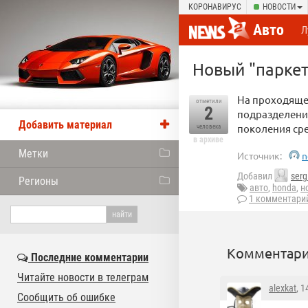
КОРОНАВИРУС
НОВОСТИ
Авто
Л
Новый "паркет
На проходяще
отметили
2
подразделени
Добавить материал
поколения сре
человека
в архиве
Метки
Источник:
n
Добавил
serg
Регионы
авто
,
honda
,
н
1 комментари
Комментари
Последние комментарии
Читайте новости в телеграм
alexkat
, 
Сообщить об ошибке