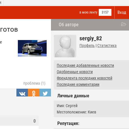
И
Вход
в мою ленту
3157
Об авторе
 готов
sergiy_82
е
Профиль
|
Статистика
Последние добавленные новости
Одобренные новости
Френдлента последних новостей
проблема (1)
Последние комментарии
Личные данные
Имя: Сергей
Местоположение: Киев
0
Репутация: