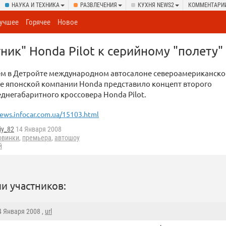
НАУКА И ТЕХНИКА
РАЗВЛЕЧЕНИЯ
КУХНЯ NEWS2
КОММЕНТАРИ
учшее
Горячее
Новое
ник" Honda Pilot к серийному "полету"
м в Детройте международном автосалоне североамериканско
е японской компании Honda представило концепт второго
днегабаритного кроссовера Honda Pilot.
ews.infocar.com.ua/15103.html
iy_82
14 Января 2008
овинки
,
премьера
,
автошоу
й
и участников:
14 Января 2008 ,
url