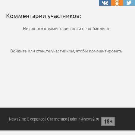
Комментарии участников:
Ни одного комментария пока не добавлено
Войдите
или
станьте участником
, чтобы комментировать
News2.ru
:
О сервисе
|
Статистика
| admin@news2.ru
18+