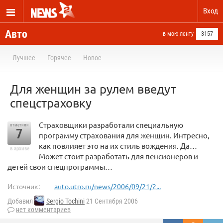
Вход
Авто
в мою ленту
3157
Лучшее
Горячее
Новое
Для женщин за рулем введут
спецстраховку
Страховщики разработали специальную
отметили
7
программу страхования для женщин. Интресно,
как повлияет это на их стиль вождения. Да…
в архиве
Может стоит разработать для пенсионеров и
детей свои спецпрограммы…
Источник:
auto.utro.ru/news/2006/09/21/2...
Добавил
Sergio Tochini
21 Сентября 2006
нет комментариев