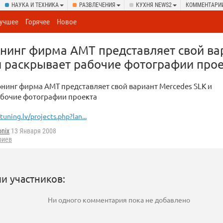
НАУКА И ТЕХНИКА
РАЗВЛЕЧЕНИЯ
КУХНЯ NEWS2
КОММЕНТАРИ
учшее
Горячее
Новое
нинг фирма AMT представляет свой ва
и раскрывает рабочие фотографии про
нинг фирма AMT представляет свой вариант Mercedes SLK и
абочие фотографии проекта
tuning.lv/projects.php?lan...
onix
13 Января 2008
риев
и участников:
Ни одного комментария пока не добавлено