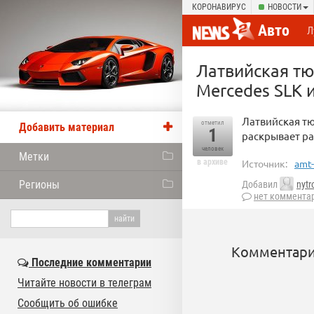
КОРОНАВИРУС
НОВОСТИ
Авто
Л
Латвийская тю
Mercedes SLK 
Латвийская тю
отметил
Добавить материал
1
раскрывает р
человек
Метки
в архиве
Источник:
amt-
Регионы
Добавил
nytr
нет коммента
Комментари
Последние комментарии
Читайте новости в телеграм
Сообщить об ошибке