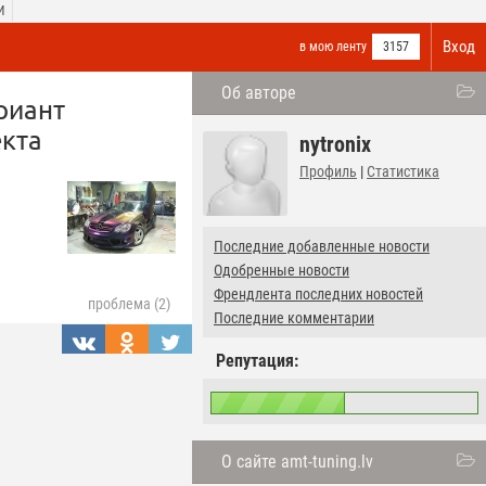
И
Вход
в мою ленту
3157
Об авторе
риант
екта
nytronix
Профиль
|
Статистика
Последние добавленные новости
Одобренные новости
Френдлента последних новостей
проблема (2)
Последние комментарии
Репутация:
О сайте amt-tuning.lv