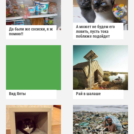
А может не будем его
Да были же сосиски, я ж
ловить, пусть тока
помню!!
поближе подойдет
Вид Ялты
Рай в шалаше