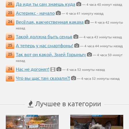
Да иди ты сам знаешь куда
25
— 4 часа 40 минут назад
Астерикс - начало
25
— 4 часа 41 минуту назад
Весёлая, какчественная какаха
24
— 4 часа 42 минуты
назад
Такой должна быть семья
25
— 4 часа 43 минуты назад
А теперь у нас смартфоны!
25
— 4 часа 44 минуты назад
Так вот он какой, Змей Горыныч
25
— 4 часа 50 минут
назад
Нас не догонят!
24
— 4 часа 52 минуты назад
Что вы щас там сказали?!
25
— 4 часа 52 минуты назад
Лучшее в категории