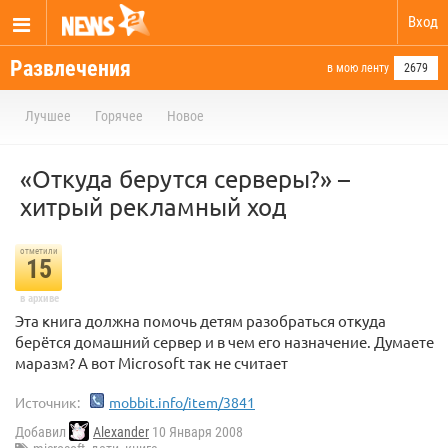
Вход
Развлечения
в мою ленту
2679
Лучшее
Горячее
Новое
«Откуда берутся серверы?» –
хитрый рекламный ход
отметили
15
в архиве
Эта книга должна помочь детям разобраться откуда
берётся домашний сервер и в чем его назначение. Думаете
маразм? А вот Microsoft так не считает
Источник:
mobbit.info/item/3841
Добавил
Alexander
10 Января 2008