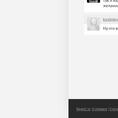
так и н
желани
krasilnikov
Ну что 
News2.ru
:
О сервисе
|
Стат