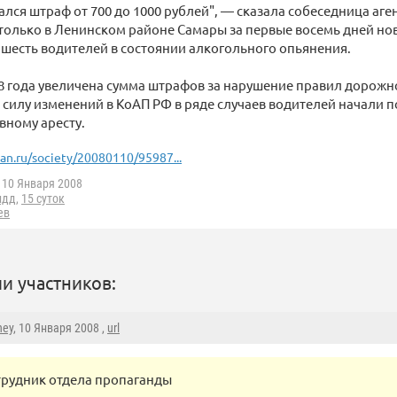
лся штраф от 700 до 1000 рублей", — сказала собеседница аген
 только в Ленинском районе Самары за первые восемь дней но
есть водителей в состоянии алкогольного опьянения.
08 года увеличена сумма штрафов за нарушение правил дорожн
 силу изменений в КоАП РФ в ряде случаев водителей начали 
вному аресту.
ian.ru/society/20080110/95987...
10 Января 2008
пдд
,
15 суток
ев
и участников:
ney
, 10 Января 2008 ,
url
трудник отдела пропаганды