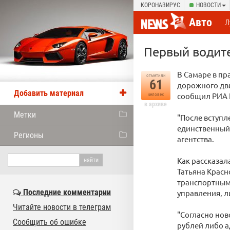
КОРОНАВИРУС
НОВОСТИ
Авто
Л
Первый водите
В Самаре в пр
отметили
61
дорожного дви
Добавить материал
сообщил РИА 
человек
в архиве
Метки
"После вступл
единственный 
Регионы
агентства.
Как рассказа
Татьяна Красн
транспортным
Последние комментарии
управления, 
Читайте новости в телеграм
"Согласно нов
Сообщить об ошибке
рублей либо а