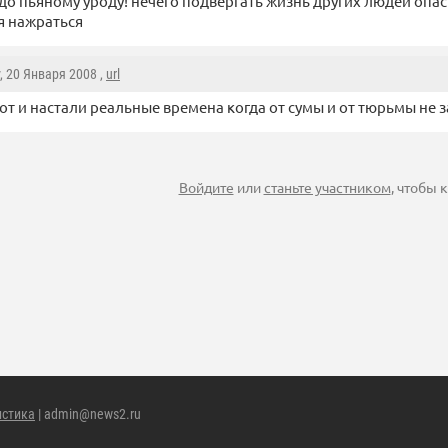
адо пьяному уроду! нечего подвергать жизнь других людей опа
я нажраться
, 20 Января 2008 ,
url
вот и настали реальные времена когда от сумы и от тюрьмы не 
Войдите
или
станьте участником
, чтобы
истика
| admin@news2.ru