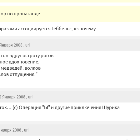
тор по пропаганде
фразами ассоциируется Геббельс, хз почему
 Января 2008 ,
url
 он вдpуг остpоту pогов
ное вдохновение.
, медведей, волков
злов отпущения."
10 Января 2008 ,
url
уток… (с) Операция "Ы" и другие приключения Шурика
 Января 2008 ,
url