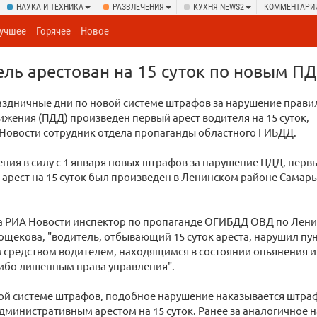
НАУКА И ТЕХНИКА
РАЗВЛЕЧЕНИЯ
КУХНЯ NEWS2
КОММЕНТАРИ
учшее
Горячее
Новое
ль арестован на 15 суток по новым П
аздничные дни по новой системе штрафов за нарушение прави
жения (ПДД) произведен первый арест водителя на 15 суток,
Новости сотрудник отдела пропаганды областного ГИБДД.
ения в силу с 1 января новых штрафов за нарушение ПДД, перв
арест на 15 суток был произведен в Ленинском районе Самары
ла РИА Новости инспектор по пропаганде ОГИБДД ОВД по Лен
ощекова, "водитель, отбывающий 15 суток ареста, нарушил пу
 средством водителем, находящимся в состоянии опьянения 
либо лишенным права управления".
ой системе штрафов, подобное нарушение наказывается штраф
дминистративным арестом на 15 суток. Ранее за аналогичное 