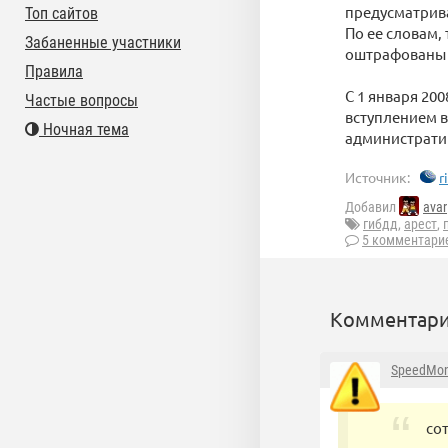
предусматрива
Топ сайтов
По ее словам,
Забаненные участники
оштрафованы ш
Правила
С 1 января 20
Частые вопросы
вступлением в
Ночная тема
администрати
Источник:
r
Добавил
avar
гибдд
,
арест
,
5 комментари
Комментари
SpeedMo
со