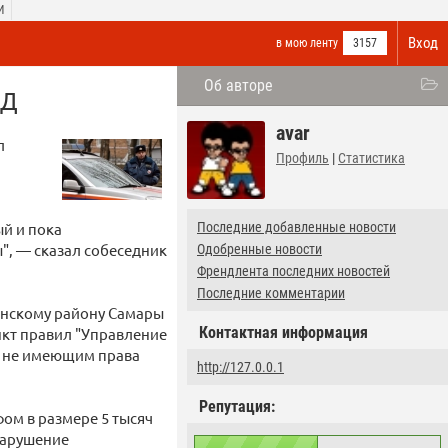
И
Вход
в мою ленту
3157
Об авторе
ДД
avar
л
Профиль
|
Статистика
ый и пока
Последние добавленные новости
", — сказал собеседник
Одобренные новости
Френдлента последних новостей
Последние комментарии
инскому району Самары
Контактная информация
нкт правил "Управление
и не имеющим права
http://127.0.0.1
Репутация:
ом в размере 5 тысяч
нарушение