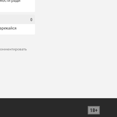
сности ради
0
зарекайся
 комментировать
18+