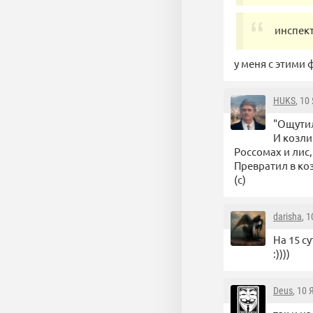
инспек
у меня с этими 
HUKS
, 10
"Ощутил
И козли
Россомaх и лис
Пpевpaтил в ко
(с)
darisha
, 
На 15 с
:))))
Deus
, 10