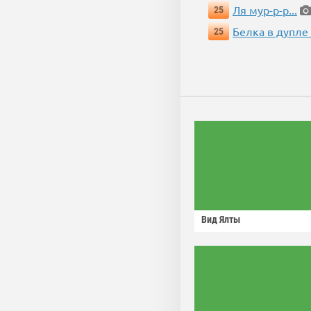
Ля мур-р-р...
25
Белка в дупле
25
Вид Ялты