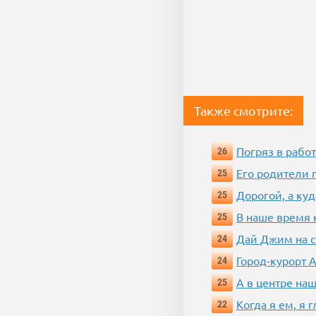
Также смотрите:
Погряз в работ
26
Его родители 
25
Дорогой, а куд
25
В наше время 
25
Дай Джим на с
24
Город-курорт 
24
А в центре наш
25
Когда я ем, я 
22