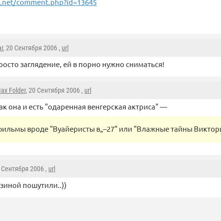
i.net/comment.php?id=13645
r
, 20 Сентября 2006 ,
url
росто заглядение, ей в порно нужно сниматься!
ax Folder
, 20 Сентября 2006 ,
url
ак она и есть "одаренная венгерская актриса" —
фильмы вроде "Вуайеристы в„–27" или "Влажные тайны Виктор
0 Сентября 2006 ,
url
зиной пошутили..))