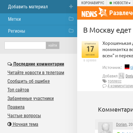
КОРОНАВИРУС
НОВОСТИ
Добавить материал
Развлеч
Метки
В Москву едет 
Регионы
Хорошенькая д
отметили
17
номинантка в
всем" и перек
человек
в архиве
Последние комментарии
Источник:
t
Читайте новости в телеграм
Добавил
Dori
Сообщить об ошибке
топлесс
4 комментари
Топ сайтов
Забаненные участники
Правила
Комментари
Частые вопросы
Ночная тема
Dorian
, 2