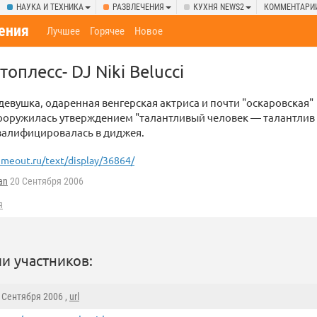
НАУКА И ТЕХНИКА
РАЗВЛЕЧЕНИЯ
КУХНЯ NEWS2
КОММЕНТАРИ
ения
Лучшее
Горячее
Новое
топлесс- DJ Niki Belucci
евушка, одаренная венгерская актриса и почти "оскаровская"
ооружилась утверждением "талантливый человек — талантлив
валифицировалась в диджея.
imeout.ru/text/display/36864/
an
20 Сентября 2006
я
и участников:
0 Сентября 2006 ,
url