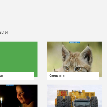
рии
ов
Симпатяги