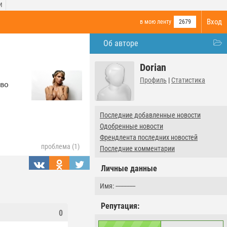
И
Вход
в мою ленту
2679
Об авторе
Dorian
Профиль
|
Статистика
 во
Последние добавленные новости
Одобренные новости
Френдлента последних новостей
проблема (1)
Последние комментарии
Личные данные
Имя: -------------
Репутация:
0