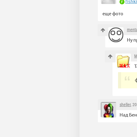
fishk
еще фото
menta
Ну п
M
Т
sheller
, 2
Над Бен