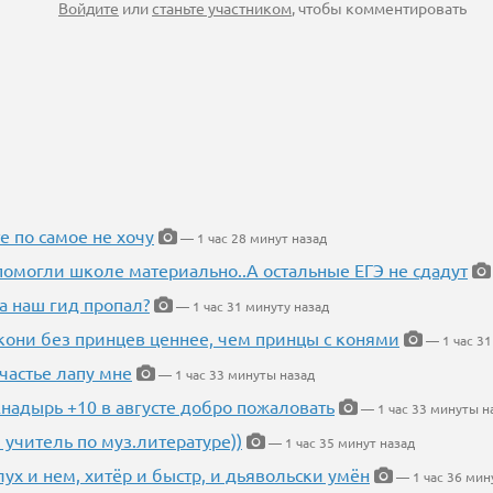
Войдите
или
станьте участником
, чтобы комментировать
е по самое не хочу
— 1 час 28 минут назад
помогли школе материально..А остальные ЕГЭ не сдадут
а наш гид пропал?
— 1 час 31 минуту назад
кони без принцев ценнее, чем принцы с конями
— 1 час 31
частье лапу мне
— 1 час 33 минуты назад
Анадырь +10 в августе добро пожаловать
— 1 час 33 минуты н
 учитель по муз.литературе))
— 1 час 35 минут назад
глух и нем, хитёр и быстр, и дьявольски умён
— 1 час 36 мин