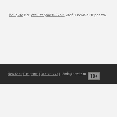
Войдите
или
станьте участником
, чтобы комментировать
News2.ru
:
О сервисе
|
Статистика
| admin@news2.ru
18+