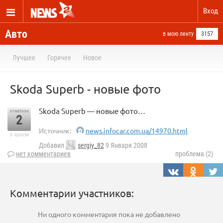
Вход
Авто
в мою ленту
3157
Лучшее
Горячее
Новое
Skoda Superb - новые фото
Skoda Superb — новые фото…
отметили
2
Источник:
news.infocar.com.ua/14970.html
в архиве
Добавил
sergiy_82
9 Января 2008
нет комментариев
проблема (2)
Комментарии участников:
Ни одного комментария пока не добавлено