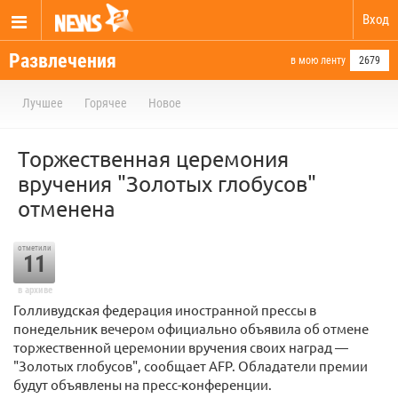
Вход
Развлечения
в мою ленту
2679
Лучшее
Горячее
Новое
Торжественная церемония
вручения "Золотых глобусов"
отменена
отметили
11
в архиве
Голливудская федерация иностранной прессы в
понедельник вечером официально объявила об отмене
торжественной церемонии вручения своих наград —
"Золотых глобусов", сообщает AFP. Обладатели премии
будут объявлены на пресс-конференции.