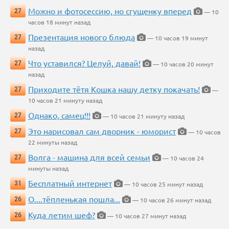
Можно и фотосессию, но сгущенку вперед
27
— 10
часов 18 минут назад
Презентация нового блюда
27
— 10 часов 19 минут
назад
Что уставился? Целуй, давай!
27
— 10 часов 20 минут
назад
Приходите тётя Кошка нашу детку покачать!
27
—
10 часов 21 минуту назад
Однако, самец!!!
27
— 10 часов 21 минуту назад
Это нарисовал сам дворник - юморист
27
— 10 часов
22 минуты назад
Волга - машина для всей семьи
27
— 10 часов 24
минуты назад
Бесплатный интернет
31
— 10 часов 25 минут назад
О....тёпленькая пошла...
26
— 10 часов 26 минут назад
Куда летим шеф?
26
— 10 часов 27 минут назад