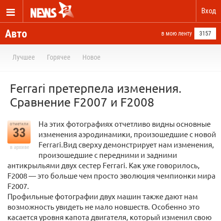
Вход
Авто
в мою ленту
3157
Лучшее
Горячее
Новое
Ferrari претерпела изменения.
Сравнение F2007 и F2008
На этих фотографиях отчетливо видны основные
отметили
33
изменения аэродинамики, произошедшие с новой
Ferrari.Вид сверху демонстрирует нам изменения,
в архиве
произошедшие с передними и задними
антикрыльями двух сестер Ferrari. Как уже говорилось,
F2008 — это больше чем просто эволюция чемпионки мира
F2007.
Профильные фотографии двух машин также дают нам
возможность увидеть не мало новшеств. Особенно это
касается уровня капота двигателя, который изменил свою