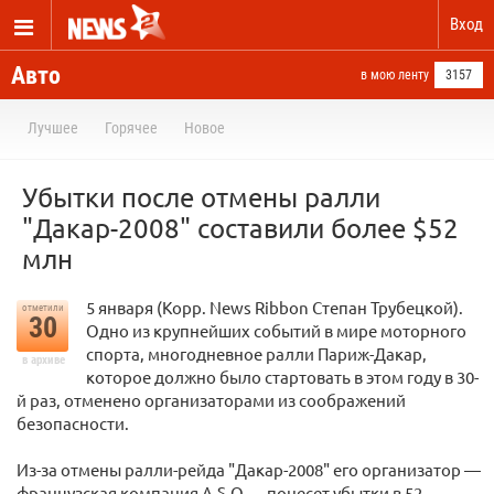
Вход
Авто
в мою ленту
3157
Лучшее
Горячее
Новое
Убытки после отмены ралли
"Дакар-2008" составили более $52
млн
5 января (Корр. News Ribbon Степан Трубецкой).
отметили
30
Одно из крупнейших событий в мире моторного
спорта, многодневное ралли Париж-Дакар,
в архиве
которое должно было стартовать в этом году в 30-
й раз, отменено организаторами из соображений
безопасности.
Из-за отмены ралли-рейда "Дакар-2008" его организатор —
французская компания A.S.O — понесет убытки в 52