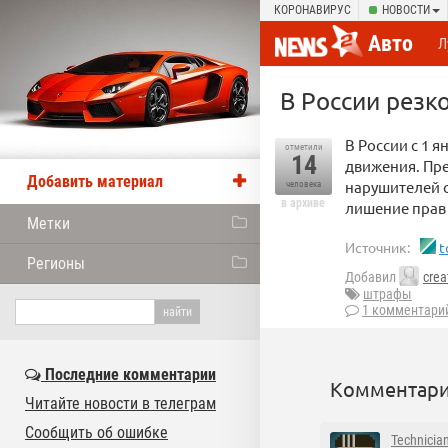
КОРОНАВИРУС
НОВОСТИ
Авто
Л
В России резк
В России с 1 
отметили
14
движения. Пре
Добавить материал
нарушителей с
человека
в архиве
лишение прав 
Метки
Источник:
t
Регионы
Добавил
crea
штрафы
1 комментари
Последние комментарии
Комментари
Читайте новости в телеграм
Сообщить об ошибке
Technicia