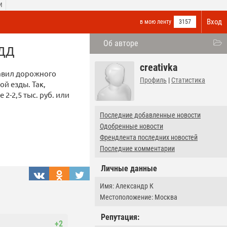
И
Вход
в мою ленту
3157
Об авторе
ПДД
creativka
равил дорожного
Профиль
|
Статистика
й езды. Так,
2-2,5 тыс. руб. или
Последние добавленные новости
Одобренные новости
Френдлента последних новостей
Последние комментарии
Личные данные
Имя: Александр К
Местоположение: Москва
Репутация:
+2