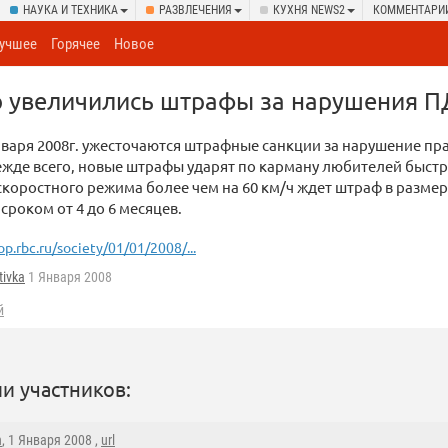
НАУКА И ТЕХНИКА
РАЗВЛЕЧЕНИЯ
КУХНЯ NEWS2
КОММЕНТАРИ
учшее
Горячее
Новое
о увеличились штрафы за нарушения 
января 2008г. ужесточаются штрафные санкции за нарушение п
жде всего, новые штрафы ударят по карману любителей быстро
коростного режима более чем на 60 км/ч ждет штраф в размере 
сроком от 4 до 6 месяцев.
op.rbc.ru/society/01/01/2008/...
tivka
1 Января 2008
й
и участников:
n
, 1 Января 2008 ,
url