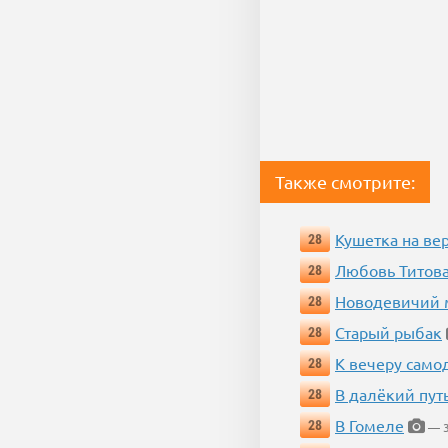
Также смотрите:
Кушетка на ве
28
Любовь Титова
28
Новодевичий м
28
Старый рыбак
28
К вечеру само
28
В далёкий пут
28
В Гомеле
28
— 3