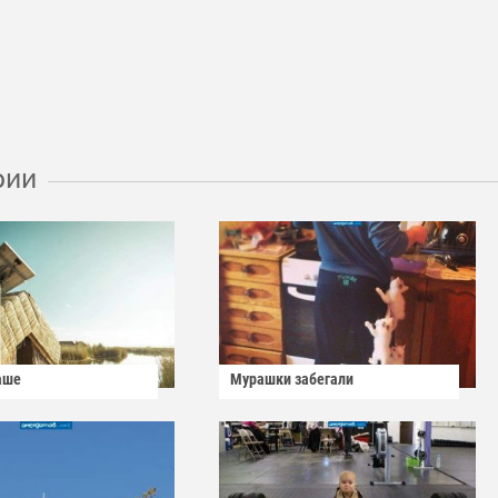
рии
аше
Мурашки забегали