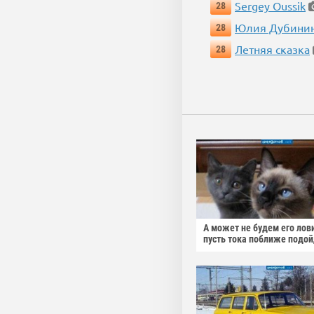
Sergey Oussik
28
Юлия Дубини
28
Летняя сказка
28
А может не будем его лов
пусть тока поближе подо