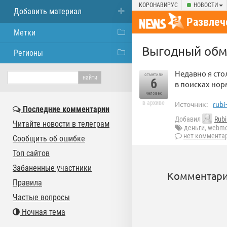
КОРОНАВИРУС
НОВОСТИ
Добавить материал
Развлеч
Метки
Выгодный об
Регионы
Недавно я сто
отметили
6
в поисках но
человек
в архиве
Источник:
rubi
Последние комментарии
Добавил
Rubi
Читайте новости в телеграм
деньги
,
webmo
нет коммента
Сообщить об ошибке
Топ сайтов
Забаненные участники
Комментари
Правила
Частые вопросы
Ночная тема