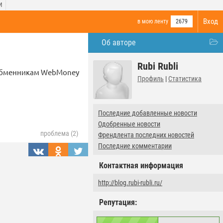
И
Вход
в мою ленту
2679
Об авторе
Rubi Rubli
о обменникам WebMoney
Профиль
|
Статистика
Последние добавленные новости
Одобренные новости
проблема (2)
Френдлента последних новостей
Последние комментарии
Контактная информация
http://blog.rubi-rubli.ru/
Репутация: