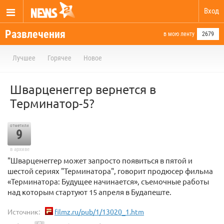
Вход
Развлечения
в мою ленту
2679
Лучшее
Горячее
Новое
Шварценеггер вернется в
Терминатор-5?
отметили
9
в архиве
"Шварценеггер может запросто появиться в пятой и
шестой сериях "Терминатора", говорит продюсер фильма
«Терминатора: Будущее начинается», съемочные работы
над которым стартуют 15 апреля в Будапеште.
Источник:
filmz.ru/pub/1/13020_1.htm