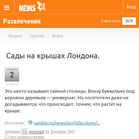
Вход
Развлечения
в мою ленту
2679
Лучшее
Горячее
Новое
Сады на крышах Лондона.
отметили
2
в архиве
Это место называют тайной столицы. Внизу буквально под
корнями деревьев — универмаг. Но посетители даже не
догадываются, что происходит, точнее, что растет на
крыше.
Источник:
rambler.ru/news/world/ecology/...
Добавил
ministart
28 Декабря 2007
нет комментариев