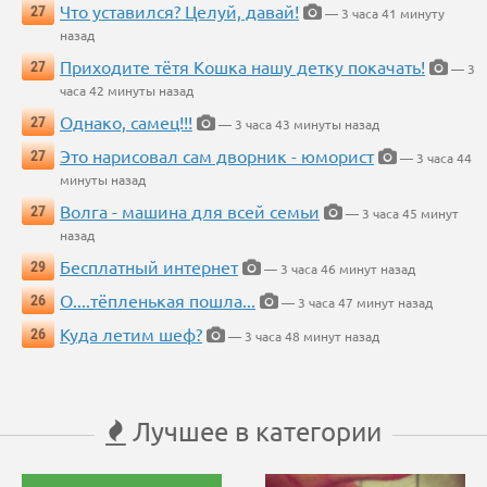
Что уставился? Целуй, давай!
27
— 3 часа 41 минуту
назад
Приходите тётя Кошка нашу детку покачать!
27
— 3
часа 42 минуты назад
Однако, самец!!!
27
— 3 часа 43 минуты назад
Это нарисовал сам дворник - юморист
27
— 3 часа 44
минуты назад
Волга - машина для всей семьи
27
— 3 часа 45 минут
назад
Бесплатный интернет
29
— 3 часа 46 минут назад
О....тёпленькая пошла...
26
— 3 часа 47 минут назад
Куда летим шеф?
26
— 3 часа 48 минут назад
Лучшее в категории