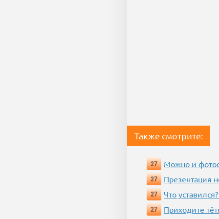
Также смотрите:
Можно и фотос
27
Презентация 
27
Что уставился?
27
Приходите тёт
27