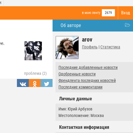
И
Вход
в мою ленту
2679
Об авторе
arov
е.
Профиль
|
Статистика
Последние добавленные новости
проблема (2)
Одобренные новости
Френдлента последних новостей
Последние комментарии
Личные данные
Имя: Юрий Арбузов
Местоположение: Москва
Контактная информация