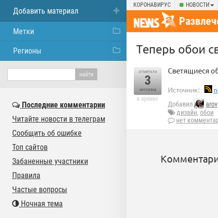
КОРОНАВИРУС
НОВОСТИ
Добавить материал
Развлеч
Метки
Теперь обои с
Регионы
Светящиеся об
отметили
3
Источник:
n
человека
в архиве
Последние комментарии
Добавил
arov
дизайн
,
обои
Читайте новости в телеграм
нет коммента
Сообщить об ошибке
Топ сайтов
Комментари
Забаненные участники
Правила
Частые вопросы
Ночная тема