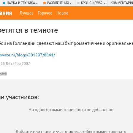
НАУКА И ТЕХНИКА
РАЗВЛЕЧЕНИЯ
КУХНЯ NEWS2
КОММЕНТАРИ
ения
Лучшее
Горячее
Новое
ветятся в темноте
ои из Голландии сделают наш быт романтичнее и оригинальне
ovate.ru/blogs/201207/8041/
25 Декабря 2007
риев
и участников:
Ни одного комментария пока не добавлено
Войдите
или
станьте участником
, чтобы комментировать