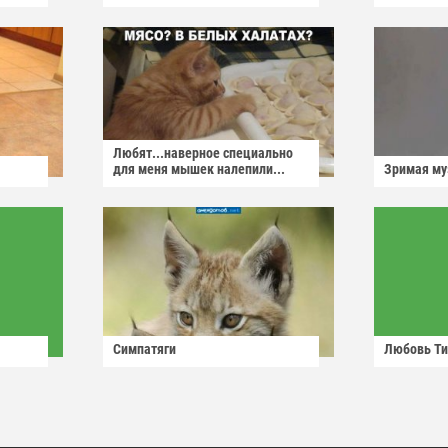
Любят...наверное специально
для меня мышек налепили...
Зримая м
Симпатяги
Любовь Ти