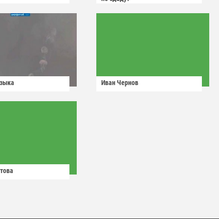
узыка
Иван Чернов
това