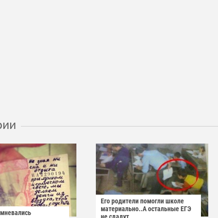
рии
Его родители помогли школе
материально..А остальные ЕГЭ
омневались
не сдадут