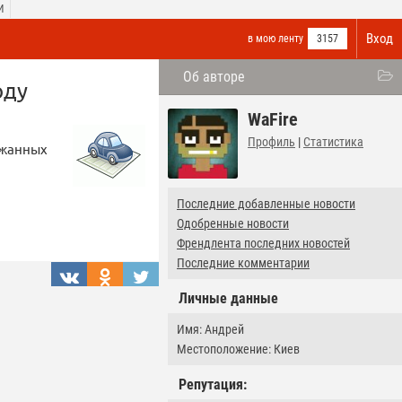
И
Вход
в мою ленту
3157
Об авторе
оду
WaFire
Профиль
|
Статистика
ржанных
Последние добавленные новости
Одобренные новости
Френдлента последних новостей
Последние комментарии
Личные данные
Имя: Андрей
Местоположение: Киев
Репутация: