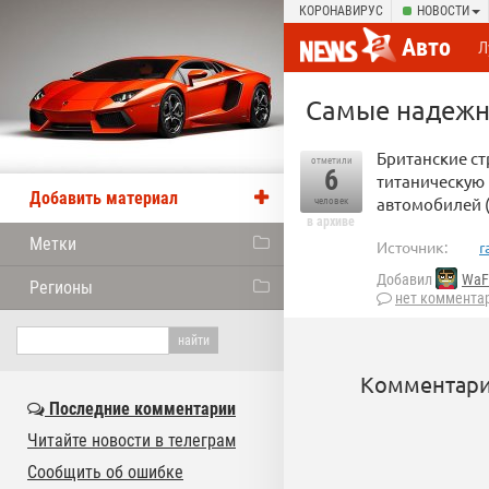
КОРОНАВИРУС
НОВОСТИ
Авто
Л
Самые надежн
Британские ст
отметили
6
титаническую 
Добавить материал
автомобилей (в
человек
в архиве
Метки
Источник:
r
Добавил
WaF
Регионы
нет коммента
Комментари
Последние комментарии
Читайте новости в телеграм
Сообщить об ошибке