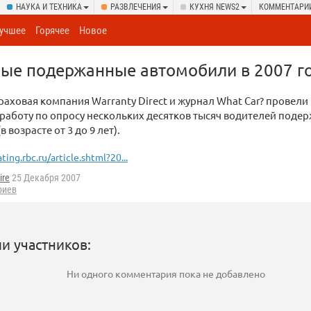
НАУКА И ТЕХНИКА
РАЗВЛЕЧЕНИЯ
КУХНЯ NEWS2
КОММЕНТАРИ
учшее
Горячее
Новое
ые подержанные автомобили в 2007 г
раховая компания Warranty Direct и журнал What Car? провели
работу по опросу нескольких десятков тысяч водителей поде
 возрасте от 3 до 9 лет).
ating.rbc.ru/article.shtml?20...
ire
25 Декабря 2007
риев
и участников:
Ни одного комментария пока не добавлено