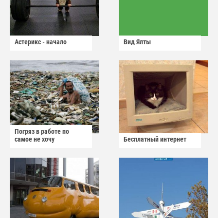
Астерикс - начало
Вид Ялты
Погряз в работе по
самое не хочу
Бесплатный интернет