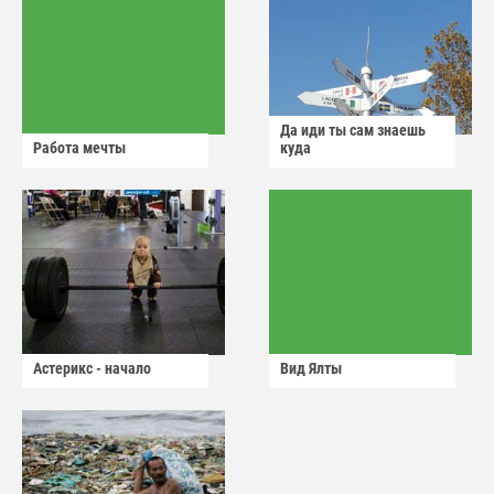
Да иди ты сам знаешь
Работа мечты
куда
Астерикс - начало
Вид Ялты