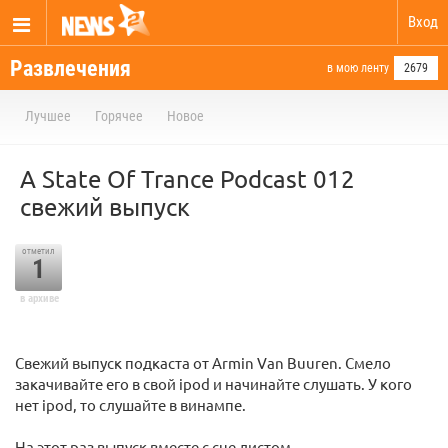
Вход
Развлечения
в мою ленту
2679
Лучшее
Горячее
Новое
A State Of Trance Podcast 012
свежий выпуск
отметил
1
в архиве
Свежий выпуск подкаста от Armin Van Buuren. Смело
закачивайте его в свой ipod и начинайте слушать. У кого
нет ipod, то слушайте в винампе.
На этот раз выпуск вместе с cue листом.