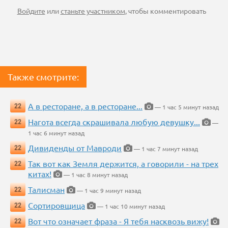
Войдите
или
станьте участником
, чтобы комментировать
Также смотрите:
А в ресторане, а в ресторане...
22
— 1 час 5 минут назад
Нагота всегда скрашивала любую девушку...
22
—
1 час 6 минут назад
Дивиденды от Мавроди
22
— 1 час 7 минут назад
Так вот как Земля держится, а говорили - на трех
22
китах!
— 1 час 8 минут назад
Талисман
22
— 1 час 9 минут назад
Сортировщица
22
— 1 час 10 минут назад
Вот что означает фраза - Я тебя насквозь вижу!
22