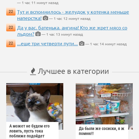
— 1 час 11 минут назад
Тут и вспомнилось - желудок у котенка меньше
22
наперстка!
— 1 час 12 минут назад
Да у вас, батенька, ангина! Кто же жрет мясо со
22
льдом?
— 1 час 13 минут назад
...еще три четверти пути...
22
— 1 час 14 минут назад
Лучшее в категории
А может не будем его
Да были же сосиски, я ж
ловить, пусть тока
помню!!
поближе подойдет