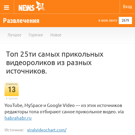
Вход
Развлечения
в мою ленту
2679
Лучшее
Горячее
Новое
Топ 25ти самых прикольных
видеороликов из разных
источников.
отметили
13
в архиве
YouTube, MySpace и Google Video — из этих источников
редакторы топа отбирают самое прикольное видео. via
habrahabr.ru
Источник:
viralvideochart.com/