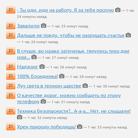
- Ты иди, иди на работу. Я за тебя посплю
21
— 1 час
24 минуты назад
Завалили
21
— 1 час 25 минут назад
Дальше не поеду, чтобы не разрушать счастья
21
— 1 час 26 минут назад
В глуши, во мраке заточенья, тянулись тихо дни
21
мои...
— 1 час 27 минут назад
Маджонг
21
— 1 час 28 минут назад
100% блондинка!
21
— 1 час 29 минут назад
Луч света в темном царстве
21
— 1 час 30 минут назад
О качестве дорог, можно сообщить по этому
21
телефону
— 1 час 31 минуту назад
Техника безопасности?.. А-а-а... Нет, не слышали!
21
— 1 час 32 минуты назад
Хрен природу победишь!
21
— 1 час 33 минуты назад