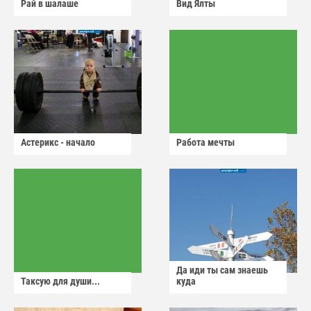
Рай в шалаше
Вид Ялты
Астерикс - начало
Работа мечты
Да иди ты сам знаешь
Таксую для души...
куда