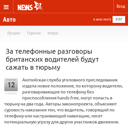
Вход
Авто
в мою ленту
3157
Лучшее
Горячее
Новое
За телефонные разговоры
британских водителей будут
сажать в тюрьму
Английская служба уголовного преследования
отметили
12
издала новое положение, по которому водители,
разговаривающие по телефону без
в архиве
приспособления hands-free, могут попасть в
тюрьму на два года. Авторы законопроекта, объясняют
суровость наказания тем, что водитель, говорящий по
телефону или настраивающий навигацию, несет
потенциальную угрозу для других участников движения.