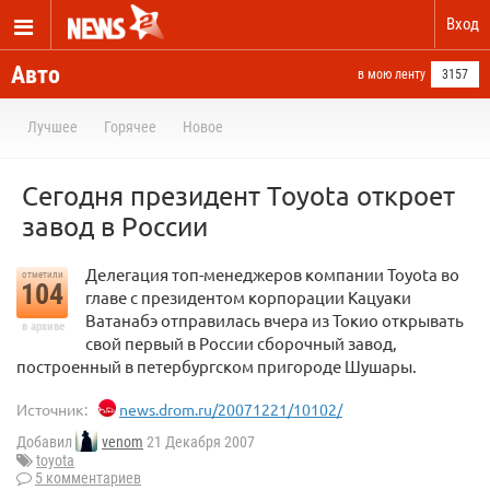
Вход
Авто
в мою ленту
3157
Лучшее
Горячее
Новое
Сегодня президент Toyota откроет
завод в России
Делегация топ-менеджеров компании Toyota во
отметили
104
главе с президентом корпорации Кацуаки
Ватанабэ отправилась вчера из Токио открывать
в архиве
свой первый в России сборочный завод,
построенный в петербургском пригороде Шушары.
Источник:
news.drom.ru/20071221/10102/
Добавил
venom
21 Декабря 2007
toyota
5 комментариев