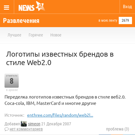
Вход
Развлечения
в мою ленту
2679
Лучшее
Горячее
Новое
Логотипы известных брендов в
стиле Web2.0
отметили
8
в архиве
Переделка логотипов известных брендов в стиле веб2.0.
Coca-cola, IBM, MasterCard и многие другие
Источник:
enthree.com/files/random/web2l...
Добавил
simeon
21 Декабря 2007
нет комментариев
проблема (3)