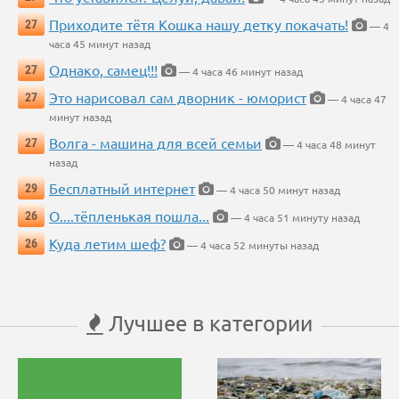
Приходите тётя Кошка нашу детку покачать!
27
— 4
часа 45 минут назад
Однако, самец!!!
27
— 4 часа 46 минут назад
Это нарисовал сам дворник - юморист
27
— 4 часа 47
минут назад
Волга - машина для всей семьи
27
— 4 часа 48 минут
назад
Бесплатный интернет
29
— 4 часа 50 минут назад
О....тёпленькая пошла...
26
— 4 часа 51 минуту назад
Куда летим шеф?
26
— 4 часа 52 минуты назад
Лучшее в категории