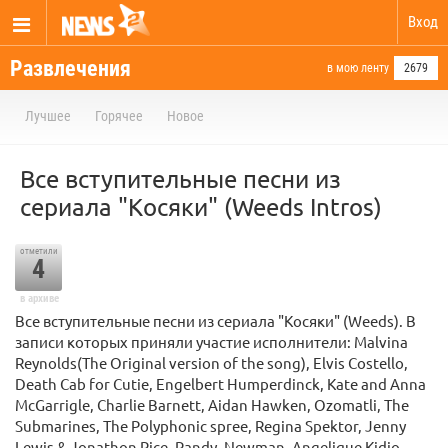
Вход
Развлечения
в мою ленту
2679
Лучшее
Горячее
Новое
Все вступительные песни из
сериала "Косяки" (Weeds Intros)
отметили
4
в архиве
Все вступительные песни из сериала "Косяки" (Weeds). В
записи которых приняли участие исполнители: Malvina
Reynolds(The Original version of the song), Elvis Costello,
Death Cab for Cutie, Engelbert Humperdinck, Kate and Anna
McGarrigle, Charlie Barnett, Aidan Hawken, Ozomatli, The
Submarines, The Polyphonic spree, Regina Spektor, Jenny
Lewis & Jonathon Rice, Randy, Newman, Angelique Kidjo,