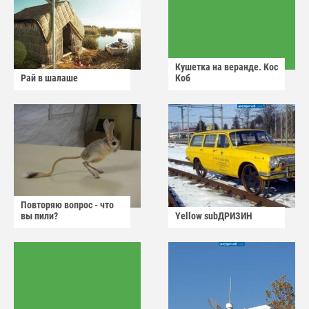
Кушетка на веранде. Кос
Рай в шалаше
Коб
Повторяю вопрос - что
вы пили?
Yellow subДРИЗИН