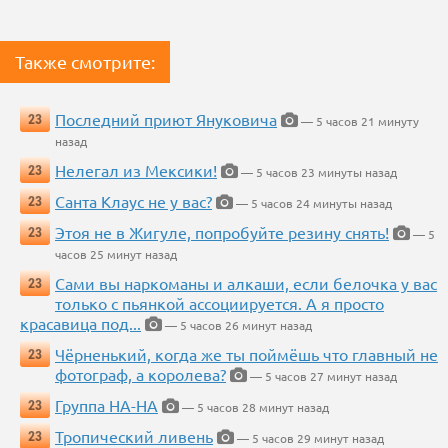
Также смотрите:
Последний приют Януковича
23
— 5 часов 21 минуту
назад
Нелегал из Мексики!
23
— 5 часов 23 минуты назад
Санта Клаус не у вас?
23
— 5 часов 24 минуты назад
Этоя не в Жигуле, попробуйте резину снять!
23
— 5
часов 25 минут назад
Сами вы наркоманы и алкаши, если белочка у вас
23
только с пьянкой ассоциируется. А я просто
красавица под...
— 5 часов 26 минут назад
Чёрненький, когда же ты поймёшь что главный не
23
фотограф, а королева?
— 5 часов 27 минут назад
Группа НА-НА
23
— 5 часов 28 минут назад
Тропический ливень
23
— 5 часов 29 минут назад