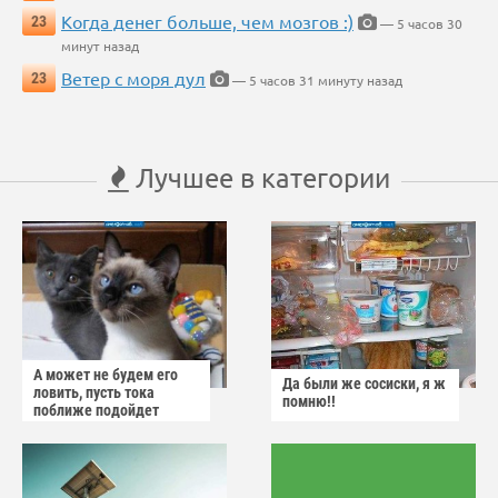
Когда денег больше, чем мозгов :)
23
— 5 часов 30
минут назад
Ветер с моря дул
23
— 5 часов 31 минуту назад
Лучшее в категории
А может не будем его
Да были же сосиски, я ж
ловить, пусть тока
помню!!
поближе подойдет