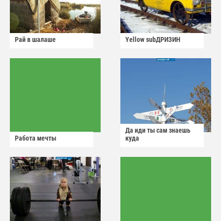
Рай в шалаше
Yellow subДРИЗИН
Да иди ты сам знаешь
Работа мечты
куда