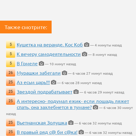
Также смотрите:
Кушетка на веранде. Кос Коб
5
— 4 минуты назад
К вечеру самодеятельности
5
— 8 минут назад
В Гомеле
5
— 10 минут назад
Мурашки забегали
26
— 6 часов 27 минут назад
Аз есьм царь!!!
25
— 6 часов 28 минут назад
Звездой подрабатывает
25
— 6 часов 29 минут назад
А интересно- подумал ежик- если лошадь ляжет
25
спать, она захлебнется в тумане?
— 6 часов 30 минут
назад
Вьетнамская Золушка
25
— 6 часов 32 минуты назад
В правый ряд с@ би с@ка!
25
— 6 часов 32 минуты назад