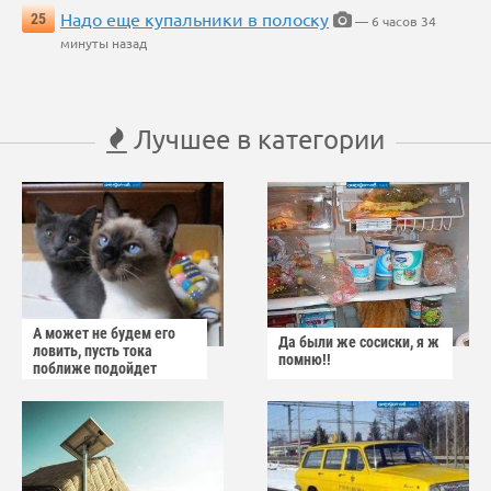
Надо еще купальники в полоску
25
— 6 часов 34
минуты назад
Лучшее в категории
А может не будем его
Да были же сосиски, я ж
ловить, пусть тока
помню!!
поближе подойдет