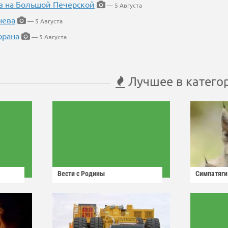
в на Большой Печерской
— 5 Августа
нева
— 5 Августа
орана
— 5 Августа
Лучшее в катего
Вести с Родины
Симпатяги