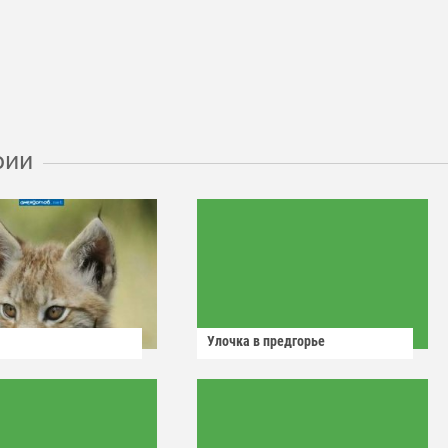
рии
Улочка в предгорье