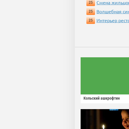
Смена жильцо
25
Волшебная си
25
Интерьер рест
25
Кольский ашкрофтин