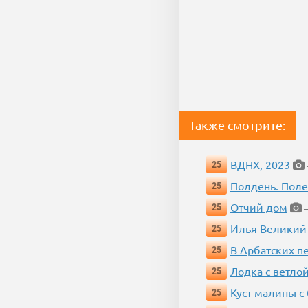
Также смотрите:
ВДНХ, 2023
25
Полдень. Пол
25
Отчий дом
25
—
Илья Великий
25
В Арбатских п
25
Лодка с ветло
25
Куст малины с
25