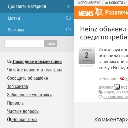
КОРОНАВИРУС
НОВОСТИ
Добавить материал
Развлеч
Метки
Heinz объявил
Регионы
среди потреби
Используя поп
отметили
2
объявила о за
главным призо
Последние комментарии
человека
в архиве
кетчуп Heinz, 
Читайте новости в телеграм
Сообщить об ошибке
Источник:
a
Топ сайтов
Добавил
Nob
видео
,
рекла
Забаненные участники
нет коммента
Правила
Частые вопросы
Комментари
Ночная тема