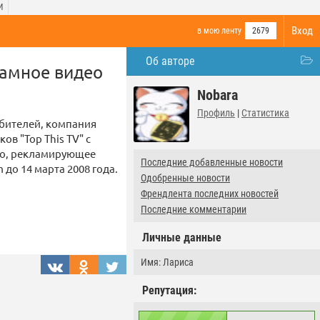
И
Вход
в мою ленту
2679
Об авторе
ламное видео
Nobara
Профиль
|
Статистика
ебителей, компания
в "Top This TV" с
део, рекламирующее
Последние добавленные новости
 до 14 марта 2008 года.
Одобренные новости
Френдлента последних новостей
Последние комментарии
Личные данные
Имя: Лариса
Репутация: