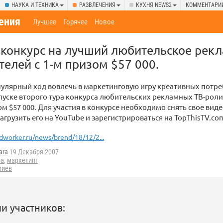
НАУКА И ТЕХНИКА
РАЗВЛЕЧЕНИЯ
КУХНЯ NEWS2
КОММЕНТАРИ
ения
Лучшее
Горячее
Новое
 конкурс на лучший любительское рек
телей с 1-м призом $57 000.
улярный ход вовлечь в маркетинговую игру креативных потр
пуске второго тура конкурса любительских рекламных ТВ-ролико
м $57 000. Для участия в конкурсе необходимо снять свое ви
загрузить его на YouTube и зарегистрироваться на TopThisTV.com
dworker.ru/news/brend/18/12/2...
ara
19 Декабря 2007
ма
,
маркетинг
риев
и участников: