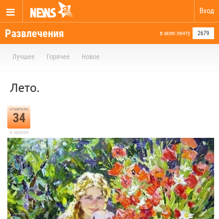
Вход
Развлечения
в мою ленту
2679
Лучшее
Горячее
Новое
Лето.
отметили
34
в архиве