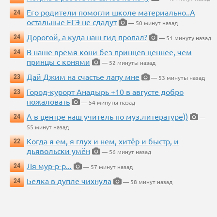
Его родители помогли школе материально..А
24
остальные ЕГЭ не сдадут
— 50 минут назад
Дорогой, а куда наш гид пропал?
24
— 51 минуту назад
В наше время кони без принцев ценнее, чем
24
принцы с конями
— 52 минуты назад
Дай Джим на счастье лапу мне
23
— 53 минуты назад
Город-курорт Анадырь +10 в августе добро
23
пожаловать
— 54 минуты назад
А в центре наш учитель по муз.литературе))
24
—
55 минут назад
Когда я ем, я глух и нем, хитёр и быстр, и
22
дьявольски умён
— 56 минут назад
Ля мур-р-р...
24
— 57 минут назад
Белка в дупле чихнула
24
— 58 минут назад