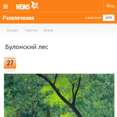
Вход
Развлечения
в мою ленту
2679
Лучшее
Горячее
Новое
Булонский лес
отметили
27
в архиве