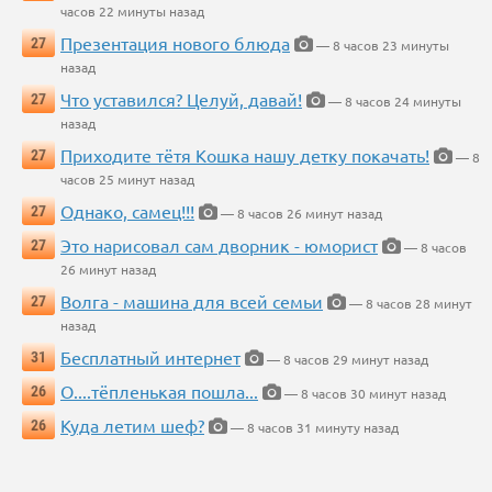
часов 22 минуты назад
Презентация нового блюда
27
— 8 часов 23 минуты
назад
Что уставился? Целуй, давай!
27
— 8 часов 24 минуты
назад
Приходите тётя Кошка нашу детку покачать!
27
— 8
часов 25 минут назад
Однако, самец!!!
27
— 8 часов 26 минут назад
Это нарисовал сам дворник - юморист
27
— 8 часов
26 минут назад
Волга - машина для всей семьи
27
— 8 часов 28 минут
назад
Бесплатный интернет
31
— 8 часов 29 минут назад
О....тёпленькая пошла...
26
— 8 часов 30 минут назад
Куда летим шеф?
26
— 8 часов 31 минуту назад