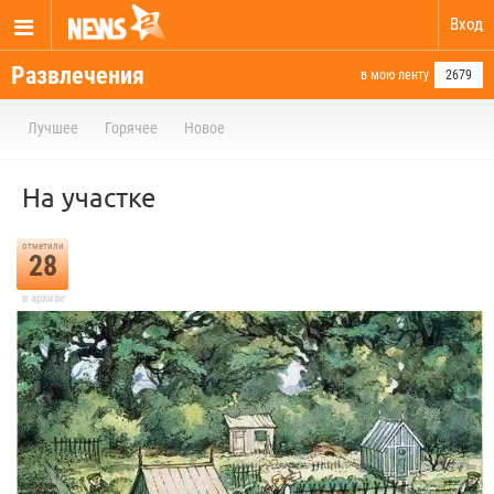
Вход
Развлечения
в мою ленту
2679
Лучшее
Горячее
Новое
На участке
отметили
28
в архиве