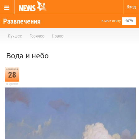
Вход
Развлечения
в мою ленту
2679
Лучшее
Горячее
Новое
Вода и небо
отметили
28
в архиве