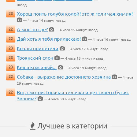
назад
Хорош поить голубя колой! это ж голимая химия!
23
— 4 часа 14 минут назад
А моя-то где?
22
— 4 часа 15 минут назад
Дай хоть я тебя приласкаю!
22
— 4 часа 16 минут назад
Козлы прилетели
23
— 4 часа 17 минут назад
Троянский слон
23
— 4 часа 18 минут назад
Кеша красивый...
23
— 4 часа 19 минут назад
Собака - выражение достоинств хозяина
22
— 4 часа
29 минут назад
Вот, смотри: Горячая телочка ищет своего бугая.
22
Звоним?
— 4 часа 30 минут назад
Лучшее в категории