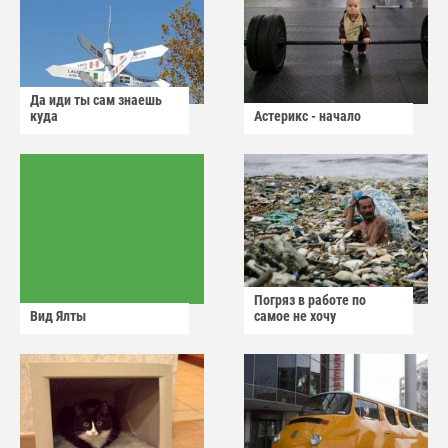
Да иди ты сам знаешь
куда
Астерикс - начало
Погряз в работе по
Вид Ялты
самое не хочу