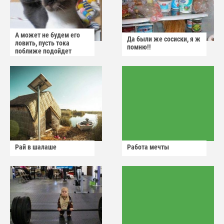
А может не будем его
Да были же сосиски, я ж
ловить, пусть тока
помню!!
поближе подойдет
Рай в шалаше
Работа мечты