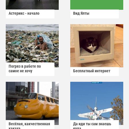
Астерикс - начало
Вид Ялты
Погряз в работе по
самое не хочу
Бесплатный интернет
Весёлая, какчественная
Да иди ты сам знаешь
какаха
куда