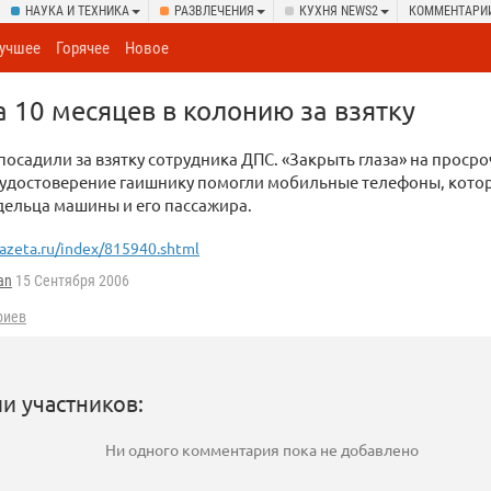
НАУКА И ТЕХНИКА
РАЗВЛЕЧЕНИЯ
КУХНЯ NEWS2
КОММЕНТАРИ
учшее
Горячее
Новое
а 10 месяцев в колонию за взятку
посадили за взятку сотрудника ДПС. «Закрыть глаза» на проср
 удостоверение гаишнику помогли мобильные телефоны, кото
дельца машины и его пассажира.
azeta.ru/index/815940.shtml
an
15 Сентября 2006
риев
и участников:
Ни одного комментария пока не добавлено