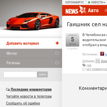
КОРОНАВИРУС
НОВОСТИ
Авто
Л
Гаишник сел н
В Челябинске 
отметили
5
водительское
Добавить материал
отобрал у вла
человек
в архиве
Метки
Источник:
g
Добавил
Dori
Регионы
гаи
нет коммента
Комментари
Последние комментарии
Читайте новости в телеграм
Сообщить об ошибке