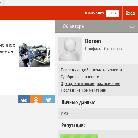
И
Вход
в мою ленту
3157
Об авторе
Dorian
оченное
Профиль
|
Статистика
рые он
Последние добавленные новости
Одобренные новости
Френдлента последних новостей
Последние комментарии
Личные данные
Имя: -------------
Репутация: