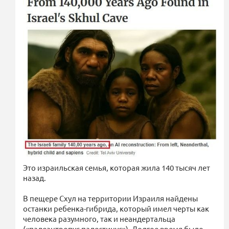
Это израильская семья, которая жила 140 тысяч лет
назад.
В пещере Схул на территории Израиля найдены
останки ребенка-гибрида, который имел черты как
человека разумного, так и неандертальца
(«палеантропус палестинус»). Долгое время было