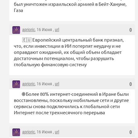
был уничтожен израильской армией в Бейт-Хануне,
Газа
aprioric
, 16 Июня ,
url
0
🇪🇺 Европейский центральный банк признал,
что, если инвестиции в ИИ потерпят неудачу и не
оправдают ожиданий, их общий объем обладает
достаточным потенциалом, чтобы разрушить
глобальную финансовую систему
aprioric
, 16 Июня ,
url
0
🌐 Более 80% интернет-соединений в Иране были
восстановлены, поскольку мобильные сети и другие
сервисы снова подключились к глобальной сети
Интернет после трехмесячного перерыва
aprioric
, 16 Июня ,
url
0