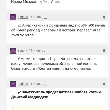
Ирана Мохаммад Реза Ареф.
aprioric
, 16 Июня ,
url
0
📈 Американский фондовый индекс S&P 500 вновь
обновил рекорд и впервые в истории перевалил за
7520 пунктов
aprioric
, 16 Июня ,
url
0
⚡️ Армия обороны Израиля начала наземное
наступление за пределами объявленной ею зоны
безопасности «Желтая линия» на юге Ливана.
aprioric
, 16 Июня ,
url
0
✔️
Заместитель председателя Совбеза России
Дмитрий Медведев: