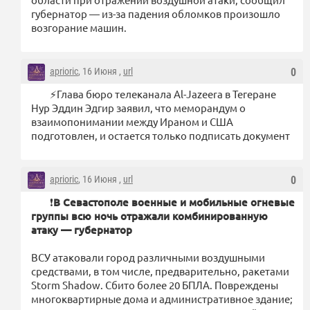
губернатор — из-за падения обломков произошло
возгорание машин.
aprioric
, 16 Июня ,
url
0
⚡️Глава бюро телеканала Al-Jazeera в Тегеране
Нур Эддин Эдгир заявил, что меморандум о
взаимопонимании между Ираном и США
подготовлен, и остается только подписать документ
aprioric
, 16 Июня ,
url
0
❗️
В Севастополе военные и мобильные огневые
группы всю ночь отражали комбинированную
атаку — губернатор
ВСУ атаковали город различными воздушными
средствами, в том числе, предварительно, ракетами
Storm Shadow. Сбито более 20 БПЛА. Повреждены
многоквартирные дома и административное здание;