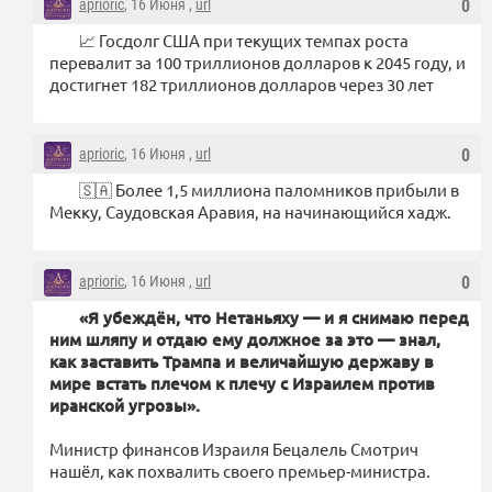
aprioric
, 16 Июня ,
url
0
📈 Госдолг США при текущих темпах роста
перевалит за 100 триллионов долларов к 2045 году, и
достигнет 182 триллионов долларов через 30 лет
aprioric
, 16 Июня ,
url
0
🇸🇦 Более 1,5 миллиона паломников прибыли в
Мекку, Саудовская Аравия, на начинающийся хадж.
aprioric
, 16 Июня ,
url
0
«Я убеждён, что Нетаньяху — и я снимаю перед
ним шляпу и отдаю ему должное за это — знал,
как заставить Трампа и величайшую державу в
мире встать плечом к плечу с Израилем против
иранской угрозы».
Министр финансов Израиля Бецалель Смотрич
нашёл, как похвалить своего премьер-министра.