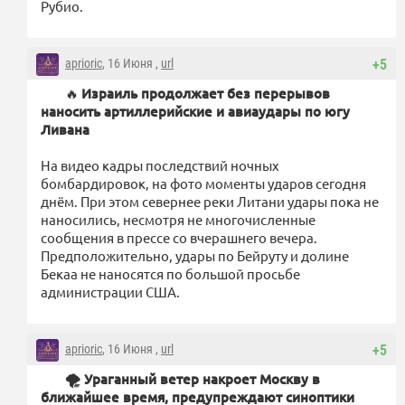
Рубио.
aprioric
, 16 Июня ,
url
+5
🔥
Израиль продолжает без перерывов
наносить артиллерийские и авиаудары по югу
Ливана
На видео кадры последствий ночных
бомбардировок, на фото моменты ударов сегодня
днём. При этом севернее реки Литани удары пока не
наносились, несмотря не многочисленные
сообщения в прессе со вчерашнего вечера.
Предположительно, удары по Бейруту и долине
Бекаа не наносятся по большой просьбе
администрации США.
aprioric
, 16 Июня ,
url
+5
🌪 Ураганный ветер накроет Москву в
ближайшее время, предупреждают синоптики