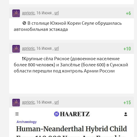
aprioric
, 16 Июня ,
url
+6
🚫 В столице Южной Кореи Сеуле обрушилась
автомобильная эстакада
aprioric
, 16 Июня ,
url
+10
❗️Крупные сёла Рясное (довоенное население
более 800 человек) и Запсёлье (более 600) в Сумской
области перешли под контроль Армии России
aprioric
, 16 Июня ,
url
+15