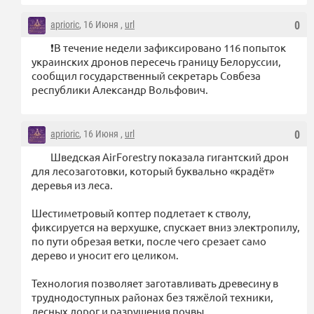
aprioric
, 16 Июня ,
url
0
❗️В течение недели зафиксировано 116 попыток
украинских дронов пересечь границу Белоруссии,
сообщил государственный секретарь Совбеза
республики Александр Вольфович.
aprioric
, 16 Июня ,
url
0
Шведская AirForestry показала гигантский дрон
для лесозаготовки, который буквально «крадёт»
деревья из леса.
Шестиметровый коптер подлетает к стволу,
фиксируется на верхушке, спускает вниз электропилу,
по пути обрезая ветки, после чего срезает само
дерево и уносит его целиком.
Технология позволяет заготавливать древесину в
труднодоступных районах без тяжёлой техники,
лесных дорог и разрушения почвы.