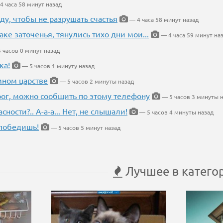
4 часа 58 минут назад
ду, чтобы не разрушать счастья
— 4 часа 58 минут назад
аке заточенья, тянулись тихо дни мои...
— 4 часа 59 минут на
 часов 0 минут назад
ка!
— 5 часов 1 минуту назад
мном царстве
— 5 часов 2 минуты назад
рог, можно сообщить по этому телефону
— 5 часов 3 минуты 
ности?.. А-а-а... Нет, не слышали!
— 5 часов 4 минуты назад
победишь!
— 5 часов 5 минут назад
Лучшее в катего