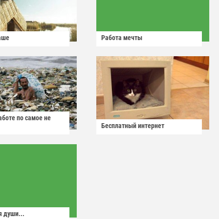
аше
Работа мечты
аботе по самое не
Бесплатный интернет
 души...