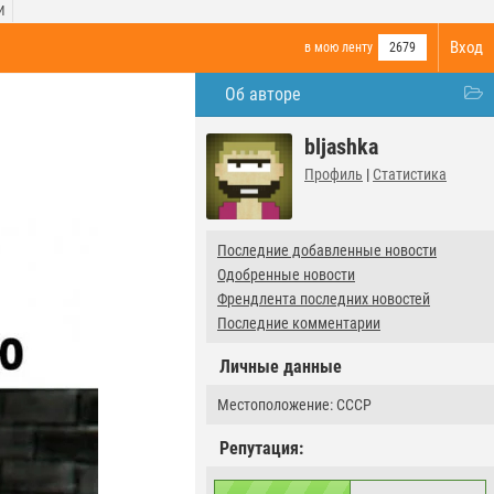
И
Вход
в мою ленту
2679
Об авторе
bljashka
Профиль
|
Статистика
Последние добавленные новости
Одобренные новости
Френдлента последних новостей
Последние комментарии
Личные данные
Местоположение: СССР
Репутация: