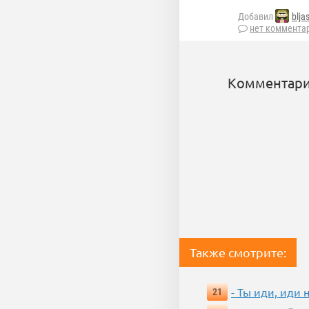
Добавил
blja
нет коммента
Комментари
Также смотрите:
- Ты иди, иди 
21