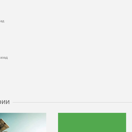
зад
назад
рии