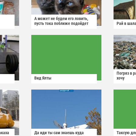
А может не будем его ловить,
пусть тока поближе подойдет
Рай в шал
Погряз в р
Вид Ялты
хочу
акаха
Да иди ты сам знаешь куда
Таксую для