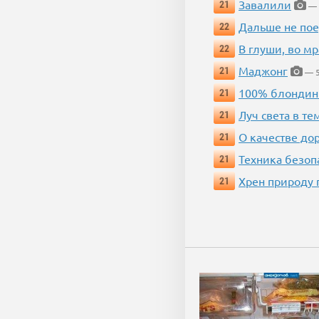
Завалили
21
— 
Дальше не пое
22
В глуши, во мр
22
Маджонг
21
— 5
100% блондин
21
Луч света в те
21
О качестве до
21
Техника безопас
21
Хрен природу 
21