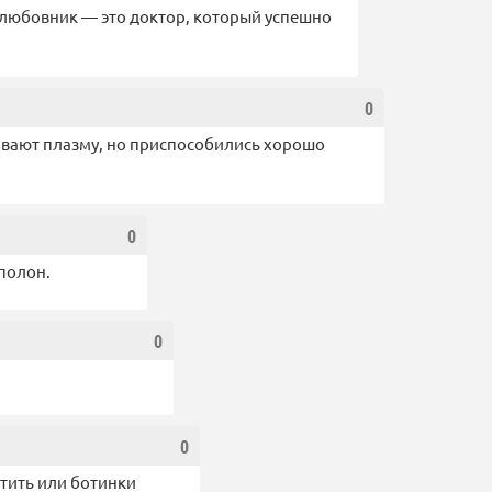
любовник — это доктор, который успешно
0
вают плазму, но приспособились хорошо
0
 полон.
0
0
атить или ботинки