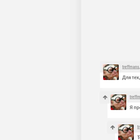
treffmans
Для тех
treff
Я пр
t
Т