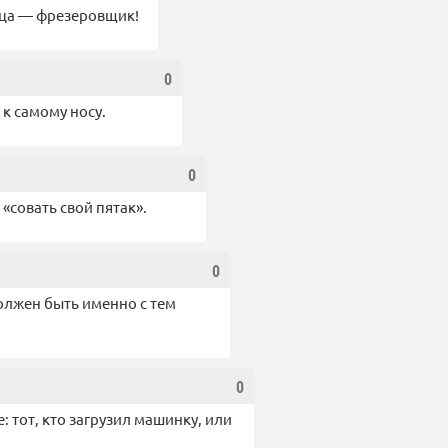
ьца — фрезеровщик!
0
к самому носу.
0
 «совать свой пятак».
0
олжен быть именно с тем
0
: тот, кто загрузил машинку, или