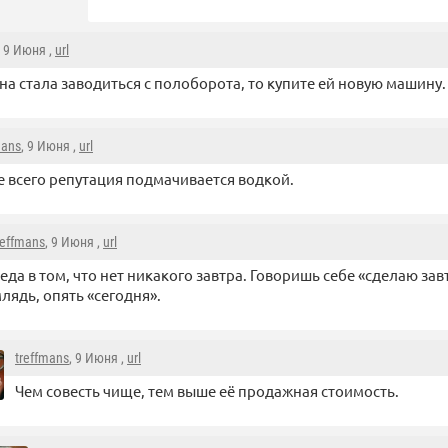
, 9 Июня ,
url
на стала заводиться с полоборота, то купите ей новую машину.
mans
, 9 Июня ,
url
 всего репутация подмачивается водкой.
reffmans
, 9 Июня ,
url
еда в том, что нет никакого завтра. Говоришь себе «сделаю за
лядь, опять «сегодня».
treffmans
, 9 Июня ,
url
Чем совесть чище, тем выше её продажная стоимость.