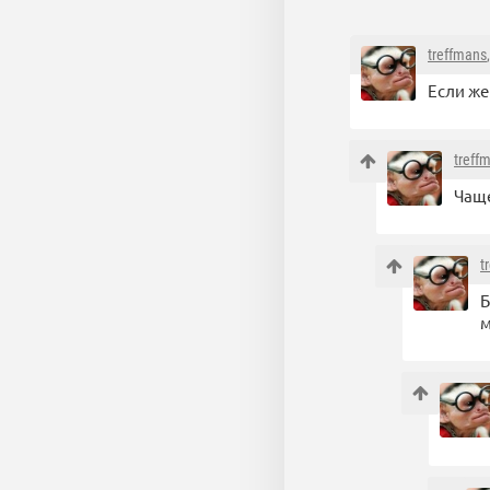
treffmans
Если же
treff
Чаще
t
Б
м