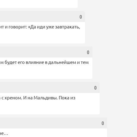
0
т и говорит: «Да иди уже завтракать,
0
м будет его влияние в дальнейшем и тем
0
 с хреном. И на Мальдивы. Пока из
0
гче…