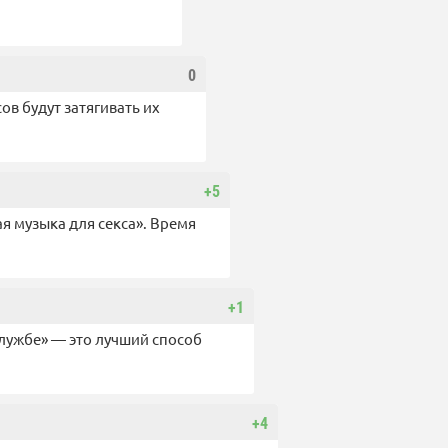
0
в будут затягивать их
+5
я музыка для ceкcа». Время
+1
службе» — это лучший способ
+4