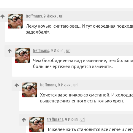
treffmans
, 9 Июня ,
url
Лежу ночью, считаю овец. И тут очередная подходи
задолбал!».
treffmans
, 9 Июня ,
url
Чем безобиднее на вид изменение, тем больши
больше чертежей придется изменять.
treffmans
, 9 Июня ,
url
Хочется вареничков со сметаной. И холодца
вышеперечисленного есть только хрен.
treffmans
, 9 Июня ,
url
Тяжелее жить становится всё легче и ле