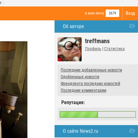
И
Вход
в мою ленту
2679
Об авторе
treffmans
Профиль
|
Статистика
Последние добавленные новости
Одобренные новости
Френдлента последних новостей
Последние комментарии
Репутация:
О сайте News2.ru