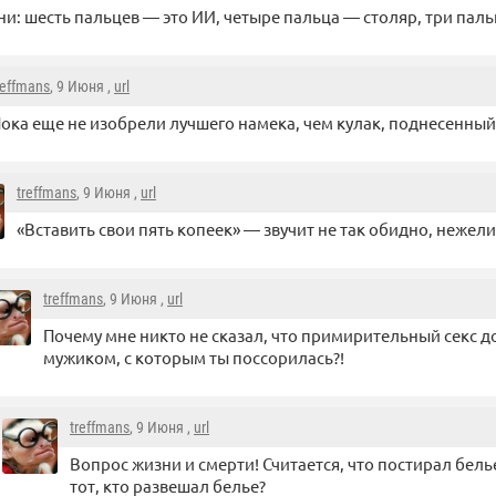
и: шесть пальцев — это ИИ, четыре пальца — столяр, три пал
reffmans
, 9 Июня ,
url
ока еще не изобрели лучшего намека, чем кулак, поднесенный 
treffmans
, 9 Июня ,
url
«Вставить свои пять копеек» — звучит не так обидно, нежели
treffmans
, 9 Июня ,
url
Почему мне никто не сказал, что примирительный ceкс д
мужиком, с которым ты поссорилась?!
treffmans
, 9 Июня ,
url
Вопрос жизни и смерти! Считается, что постирал белье
тот, кто развешал белье?