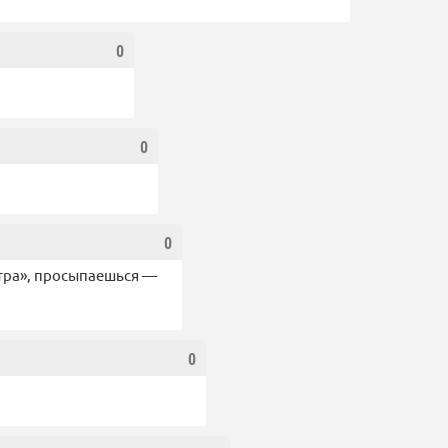
0
0
0
втра», просыпаешься —
0