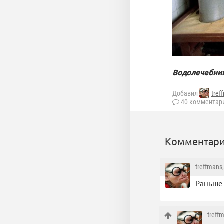
Водолечебница
Добавил
tref
40 комментар
Комментари
treffmans
Раньше 
treff