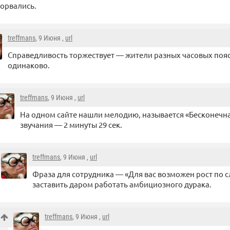
орвались.
treffmans
, 9 Июня ,
url
Справедливость торжествует — жители разных часовых поясо
одинаково.
treffmans
, 9 Июня ,
url
На одном сайте нашли мелодию, называется «Бесконечна
звучания — 2 минуты 29 сек.
treffmans
, 9 Июня ,
url
Фраза для сотрудника — «Для вас возможен рост по 
заставить даром работать амбициозного дурака.
treffmans
, 9 Июня ,
url