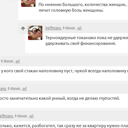
По мнению большого, количества женщин, 
лечит головную боль женщины.
treffmans
, 9 Июня ,
url
Термоядерные токамаки пока не удержи
удерживать своё финансирование.
, 9 Июня ,
url
, у кого свой стакан наполовину пуст, чужой всегда наполовину
mans
, 9 Июня ,
url
осто замечательно какой умный, когда не делаю глупостей.
reffmans
, 9 Июня ,
url
олько, кажется, разбогател, так сразу же за квартиру нужно пл