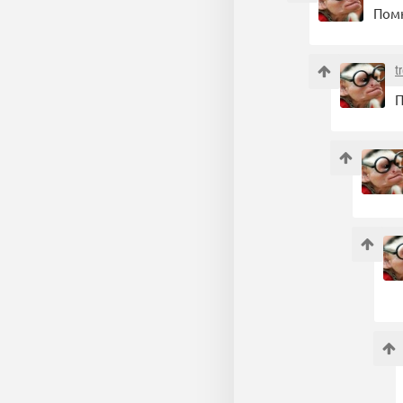
Помн
t
П