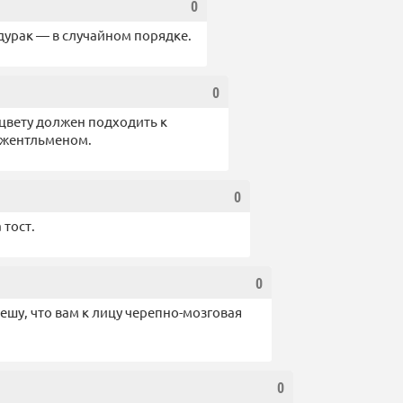
0
дурак — в случайном порядке.
0
цвету должен подходить к
джентльменом.
0
 тост.
0
ешу, что вам к лицу черепно-мозговая
0