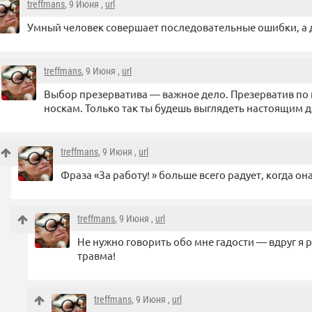
treffmans
, 9 Июня ,
url
Умный человек совершает последовательные ошибки, а 
treffmans
, 9 Июня ,
url
Выбор презерватива — важное дело. Презерватив по 
носкам. Только так ты будешь выглядеть настоящим 
treffmans
, 9 Июня ,
url
Фраза «За работу! » больше всего радует, когда она
treffmans
, 9 Июня ,
url
Не нужно говорить обо мне гадости — вдруг я р
травма!
treffmans
, 9 Июня ,
url