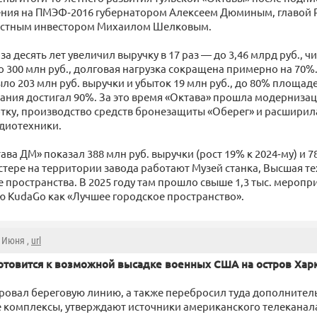
ния на ПМЭФ‑2016 губернатором Алексеем Дюминым, главой 
астным инвестором Михаилом Шелковым.
за десять лет увеличил выручку в 17 раз — до 3,46 млрд руб., 
 300 млн руб., долговая нагрузка сокращена примерно на 70%. 
ло 203 млн руб. выручки и убыток 19 млн руб., до 80% площад
ания достигал 90%. За это время «Октава» прошла модернизац
ку, производство средств бронезащиты «Оберег» и расширил
диотехники.
ва ДМ» показал 388 млн руб. выручки (рост 19% к 2024‑му) и 7
стере на территории завода работают Музей станка, Высшая т
 пространства. В 2025 году там прошло свыше 1,3 тыс. меропри
 KudaGo как «Лучшее городское пространство».
2 Июня ,
url
готовится к возможной высадке военных США на остров Хар
ровал береговую линию, а также перебросил туда дополните
 комплексы, утверждают источники американского телеканал