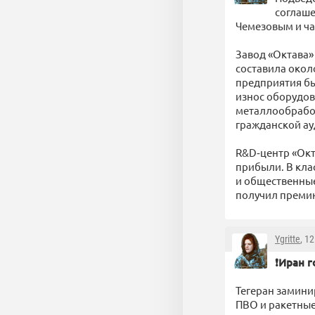
соглаше
Чемезовым и ч
Завод «Октава» 
составила около
предприятия бы
износ оборудов
металлообработ
гражданской ау
R&D‑центр «Окта
прибыли. В кла
и общественные
получил премию
Ygritte
, 1
❗️Иран 
Тегеран замини
ПВО и ракетные