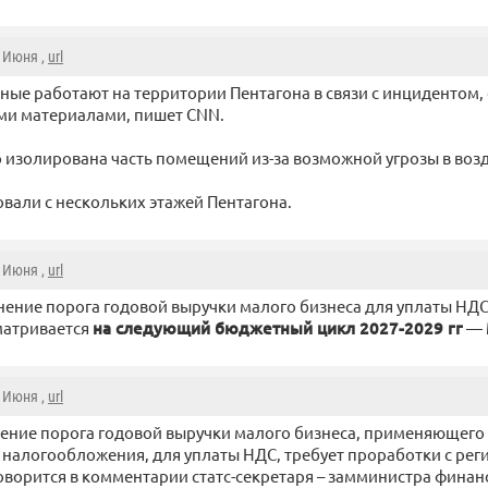
2 Июня ,
url
ные работают на территории Пентагона в связи с инцидентом,
ми материалами, пишет CNN.
о изолирована часть помещений из-за возможной угрозы в возд
вали с нескольких этажей Пентагона.
2 Июня ,
url
нение порога годовой выручки малого бизнеса для уплаты НД
матривается
на следующий бюджетный цикл 2027-2029 гг
— 
2 Июня ,
url
нение порога годовой выручки малого бизнеса, применяющего
 налогообложения, для уплаты НДС, требует проработки с рег
говорится в комментарии статс-секретаря – замминистра финан