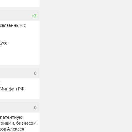
+2
 связанным с
ухе.
0
С
Минфин РФ
0
 патентную
ионами, бизнесом
сов Алексея