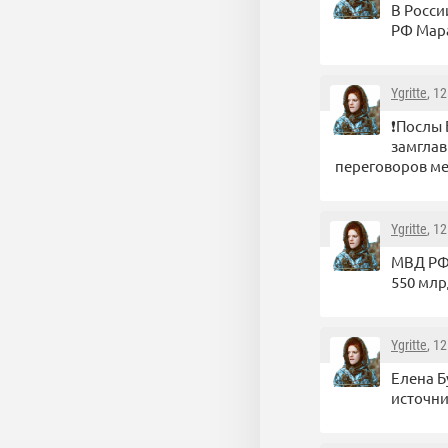
В Росси
РФ Мара
Ygritte
, 1
❗️Послы
замгла
переговоров ме
Ygritte
, 1
МВД РФ:
550 млр
Ygritte
, 1
Елена Б
источни