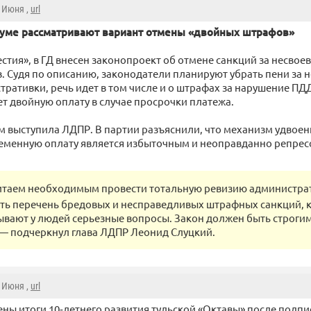
2 Июня ,
url
думе рассматривают вариант отмены «двойных штрафов»
естия», в ГД внесен законопроект об отмене санкций за несво
. Судя по описанию, законодатели планируют убрать пени за
тративки, речь идет в том числе и о штрафах за нарушение ПДД
т двойную оплату в случае просрочки платежа.
 выступила ЛДПР. В партии разъяснили, что механизм удвое
ременную оплату является избыточным и неоправданно репре
итаем необходимым провести тотальную ревизию администра
ь перечень бредовых и несправедливых штрафных санкций, 
ывают у людей серьезные вопросы. Закон должен быть строгим
— подчеркнул глава ЛДПР Леонид Слуцкий.
2 Июня ,
url
ны итоги 10‑летнего развития тульской «Октавы» после подп