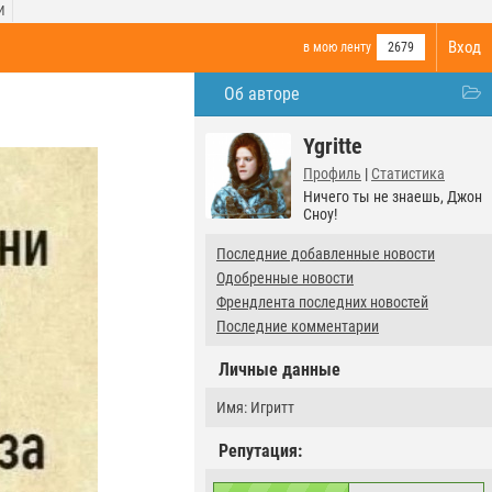
И
Вход
в мою ленту
2679
Об авторе
Ygritte
Профиль
|
Статистика
Ничего ты не знаешь, Джон
Сноу!
Последние добавленные новости
Одобренные новости
Френдлента последних новостей
Последние комментарии
Личные данные
Имя: Игритт
Репутация: