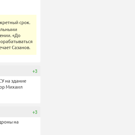
нкретный срок.
дельными
ении. «До
прорабатываться
ечает Сазанов.
+3
СУ на здание
тор Михаил
+3
дроны на