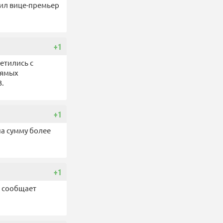
щил вице-премьер
+1
етились с
рямых
3.
+1
на сумму более
+1
, сообщает