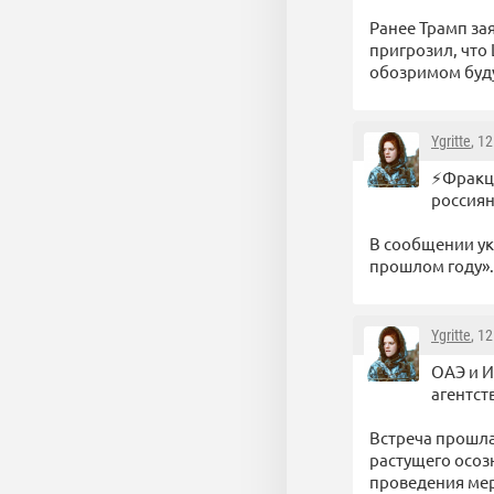
Ранее Трамп за
пригрозил, что
обозримом буд
Ygritte
, 1
⚡️Фракц
россиян
В сообщении ука
прошлом году».
Ygritte
, 1
ОАЭ и И
агентст
Встреча прошла
растущего осоз
проведения мер