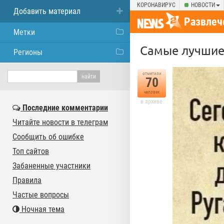
КОРОНАВИРУС
НОВОСТИ
Добавить материал
Развлеч
Метки
Самые лучшие
Регионы
отметили
70
человек
в архиве
Последние комментарии
Читайте новости в телеграм
Сообщить об ошибке
Топ сайтов
Забаненные участники
Правила
Частые вопросы
Ночная тема