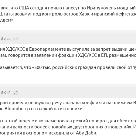
явил, что США сегодня ночью нанесут по Ирану «очень мощный 
 Штаты возьмут под контроль остров Харк и иранский нефтега
ущем».
2 Июня ,
url
ия ХДС/ХСС в Европарламенте выступила за запрет выдачи ше
ам, говорится в заявлении фракции ХДС/ХСС в ЕП, размещенном
зывается, что «500 тыс. российских граждан провели свой отпу
2 Июня ,
url
ран провели первую встречу с начала конфликта на Ближнем В
во Bloomberg со ссылкой на источники.
 на этой неделе и «ознаменовала резкий поворот для обеих с
нания важности более спокойных двусторонних отношений». 
оприятия в основном исходила от Абу-Даби.