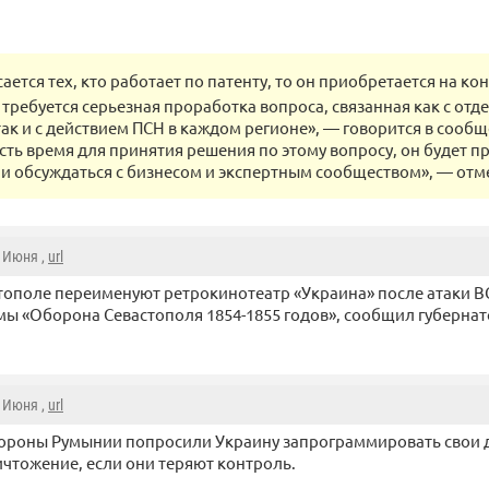
сается тех, кто работает по патенту, то он приобретается на ко
 требуется серьезная проработка вопроса, связанная как с от
так и с действием ПСН в каждом регионе», — говорится в сообщ
есть время для принятия решения по этому вопросу, он будет 
 и обсуждаться с бизнесом и экспертным сообществом», — отм
2 Июня ,
url
тополе переименуют ретрокинотеатр «Украина» после атаки В
ы «Оборона Севастополя 1854-1855 годов», сообщил губерна
2 Июня ,
url
ороны Румынии попросили Украину запрограммировать свои 
чтожение, если они теряют контроль.