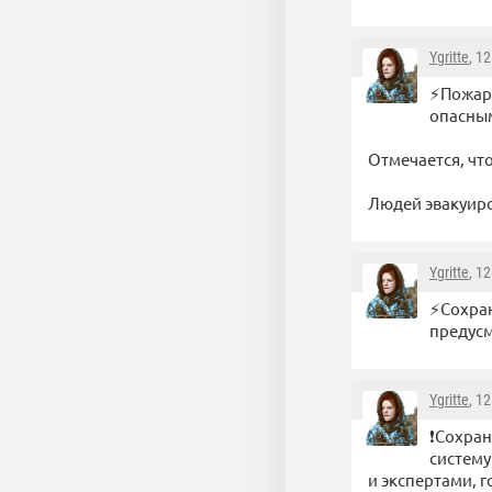
Ygritte
, 1
⚡️Пожар
опасны
Отмечается, чт
Людей эвакуиро
Ygritte
, 1
⚡️Сохра
предус
Ygritte
, 1
❗️Сохра
систему
и экспертами, 