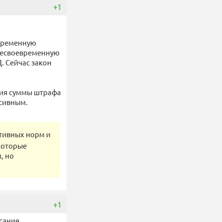
+1
евременную
 несвоевременную
. Сейчас закон
ния суммы штрафа
ссивным.
тивных норм и
которые
, но
+1
исания