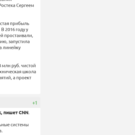
Ростеха Сергеем
чистая прибыль
В 2016 году у
ей простаивали,
ию, запустила
а линейку
8 млн руб. чистой
ехническая школа
ятий, а проект
+1
к, пишет CNN
.
льные системы
а.