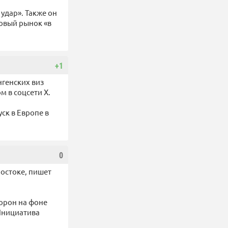
удар». Также он
зовый рынок «в
+1
нгенских виз
 в соцсети Х.
ск в Европе в
0
остоке, пишет
торон на фоне
Инициатива