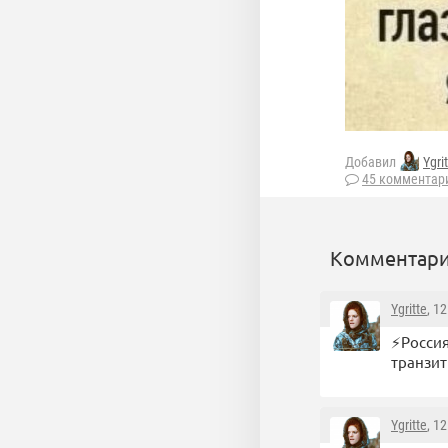
Добавил
Ygri
45 комментар
Комментари
Ygritte
, 1
⚡️Росси
транзит
Ygritte
, 1