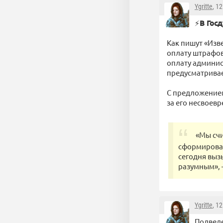
Ygritte
, 1
⚡️
В Гос
Как пишут «Изв
оплату штрафов
оплату админис
предусматривае
С предложением
за его несвоев
«Мы сч
сформироват
сегодня выз
разумным», 
Ygritte
, 1
Подведе