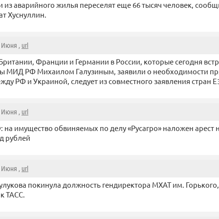
и из аварийного жилья переселят еще 66 тысяч человек, сооб
т Хуснуллин.
2 Июня ,
url
 Британии, Франции и Германии в России, которые сегодня встр
вы МИД РФ Михаилом Галузиным, заявили о необходимости п
жду РФ и Украиной, следует из совместного заявления стран Е
2 Июня ,
url
 на имущество обвиняемых по делу «Русагро» наложен арест 
д рублей
2 Июня ,
url
улукова покинула должность гендиректора МХАТ им. Горького
к ТАСС.