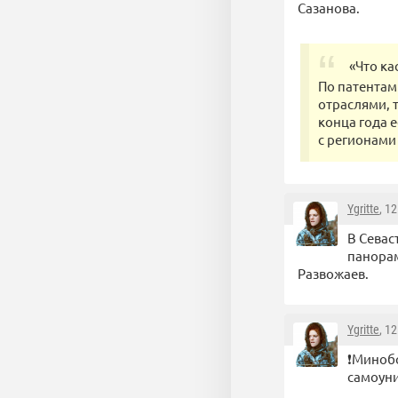
Сазанова.
«Что ка
По патентам
отраслями, 
конца года 
с регионами
Ygritte
, 1
В Севас
панорам
Развожаев.
Ygritte
, 1
❗️Миноб
самоуни