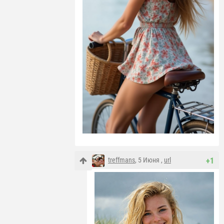
treffmans
, 5 Июня ,
url
+1