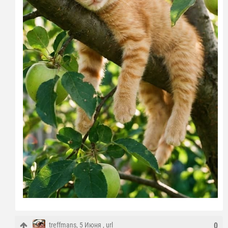
treffmans
, 5 Июня ,
url
0