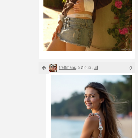
treffmans
, 5 Июня ,
url
0