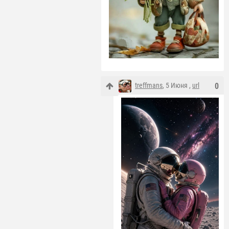
treffmans
, 5 Июня ,
url
0