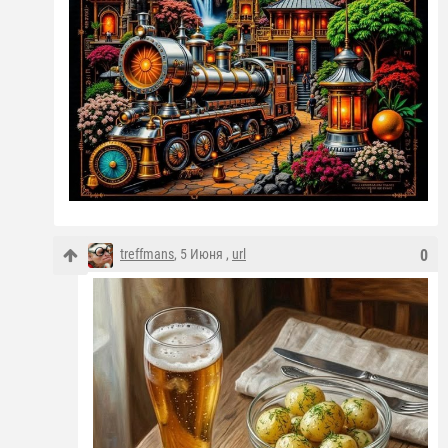
treffmans
, 5 Июня ,
url
0