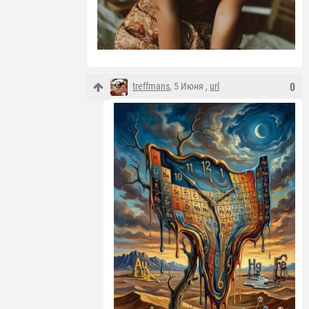
treffmans
, 5 Июня ,
url
0