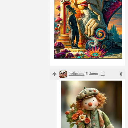
treffmans
, 5 Июня ,
url
0