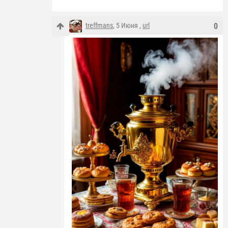
treffmans
, 5 Июня ,
url
0