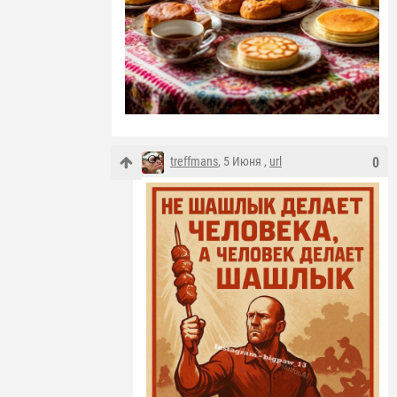
treffmans
, 5 Июня ,
url
0