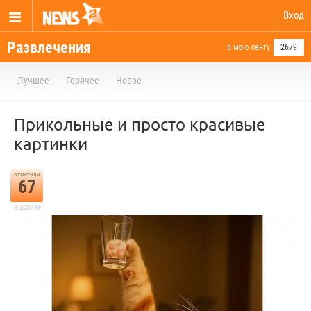
Вход
Развлечения
в мою ленту
2679
Лучшее
Горячее
Новое
Прикольные и просто красивые
картинки
отметили
67
в архиве