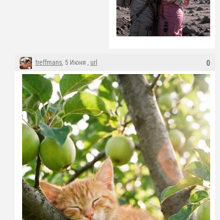
treffmans
, 5 Июня ,
url
0