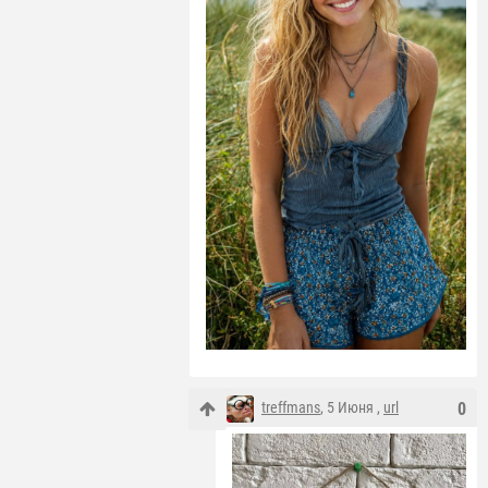
treffmans
, 5 Июня ,
url
0