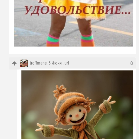
treffmans
, 5 Июня ,
url
0