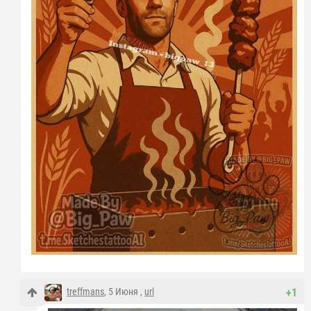
treffmans
, 5 Июня ,
url
+1