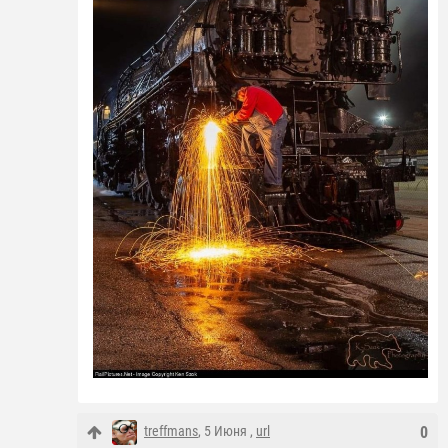
treffmans
, 5 Июня ,
url
0