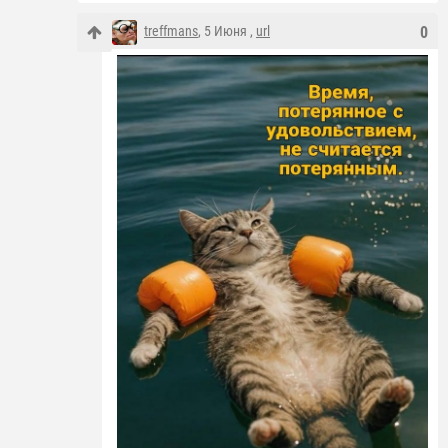
treffmans
, 5 Июня ,
url
0