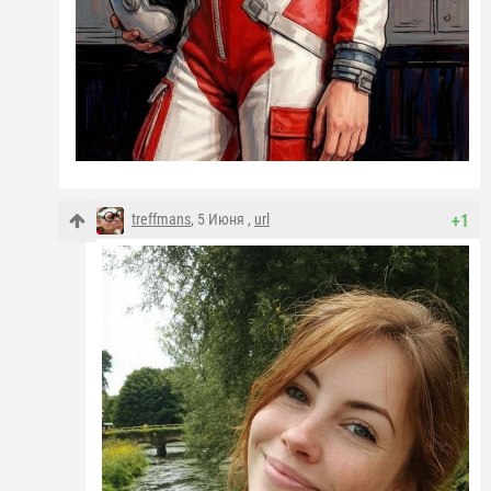
treffmans
, 5 Июня ,
url
+1