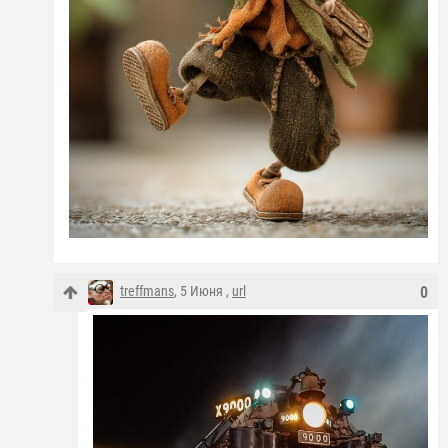
treffmans
, 5 Июня ,
url
0