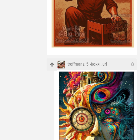
treffmans
, 5 Июня ,
url
0