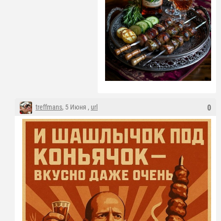
treffmans
, 5 Июня ,
url
0