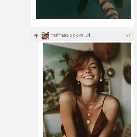
treffmans
, 5 Июня ,
url
+1