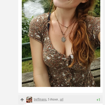
treffmans
, 5 Июня ,
url
+1