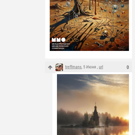
treffmans
, 5 Июня ,
url
0