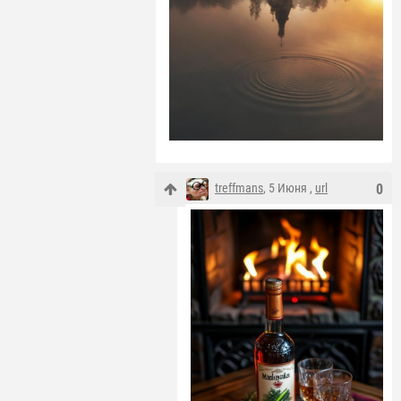
treffmans
, 5 Июня ,
url
0