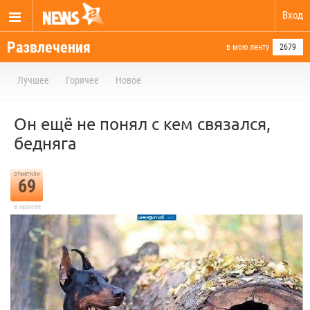
Вход
Развлечения
в мою ленту
2679
Лучшее
Горячее
Новое
Он ещё не понял с кем связался,
бедняга
отметили
69
в архиве