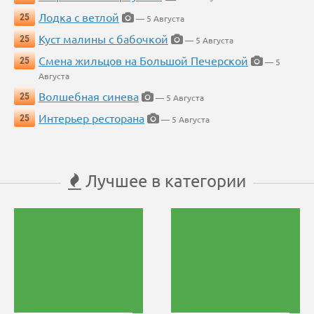
Лодка с ветлой
25
— 5 Августа
Куст малины с бабочкой
25
— 5 Августа
Смена жильцов на Большой Печерской
25
— 5
Августа
Волшебная синева
25
— 5 Августа
Интерьер ресторана
25
— 5 Августа
Лучшее в категории