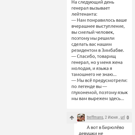
На следующий день
генерал вызывает
лейтенанта:
— Нам понравилось ваше
вчерашнее выступление,
вы смелый человек,
поэтому мы решили
сделать вас нашим
резидентом в Зимбабве.
— Спасибо, товарищ
генерал, но у меня жена
молодая, и языка я
тамошнего не знаю...
— Мы всё предусмотрели:
по легенде вы —
глухонемой, поэтому язык
мы вам вырежем здесь...
treffmans
, 2 Июня ,
url
0
А вот в Бирюлёво
девушки не