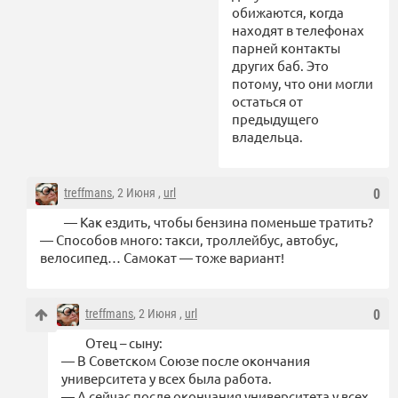
обижаются, когда
находят в телефонах
парней контакты
других баб. Это
потому, что они могли
остаться от
предыдущего
владельца.
treffmans
, 2 Июня ,
url
0
— Как ездить, чтобы бензина поменьше тратить?
— Способов много: такси, троллейбус, автобус,
велосипед… Самокат — тоже вариант!
treffmans
, 2 Июня ,
url
0
Отец – сыну:
— В Советском Союзе после окончания
университета у всех была работа.
— А сейчас после окончания университета у всех