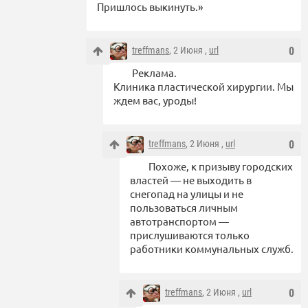
Пришлось выкинуть.»
treffmans
, 2 Июня ,
url
0
Реклама.
Клиника пластической хирургии. Мы
ждем вас, уроды!
treffmans
, 2 Июня ,
url
0
Похоже, к призыву городских
властей — не выходить в
снегопад на улицы и не
пользоваться личным
автотранспортом —
прислушиваются только
работники коммунальных служб.
treffmans
, 2 Июня ,
url
0