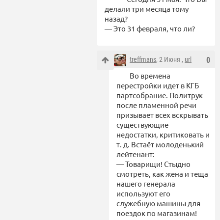
делали три месяца тому
назад?
— Это 31 февраля, что ли?
treffmans
, 2 Июня ,
url
0
Во времена
перестройки идет в КГБ
партсобрание. Политрук
после пламенной речи
призывает всех вскрывать
существующие
недостатки, критиковать и
т. д. Встаёт молоденький
лейтенант:
— Товарищи! Стыдно
смотреть, как жена и теща
нашего генерала
используют его
служебную машины для
поездок по магазинам!