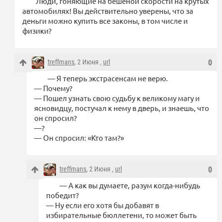
Люди, гоняющие на бешеной скорости на крутых
автомобилях! Вы действительно уверены, что за
деньги можно купить все законы, в том числе и
физики?
treffmans
, 2 Июня ,
url
0
— Я теперь экстрасенсам не верю.
— Почему?
— Пошел узнать свою судьбу к великому магу и
ясновидцу, постучал к нему в дверь, и знаешь, что
он спросил?
—?
— Он спросил: «Кто там?»
treffmans
, 2 Июня ,
url
0
— А как вы думаете, разум когда-нибудь
победит?
— Ну если его хотя бы добавят в
избирательные бюллетени, то может быть