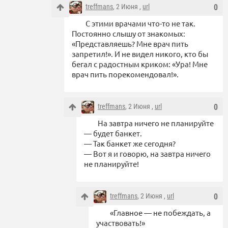
treffmans
, 2 Июня ,
url
0
С этими врачами что-то не так.
Постоянно слышу от знакомых:
«Представляешь? Мне врач пить
запретил!». И не видел никого, кто бы
бегал с радостным криком: «Ура! Мне
врач пить порекомендовал!».
treffmans
, 2 Июня ,
url
0
На завтра ничего не планируйте
— будет банкет.
— Так банкет же сегодня?
— Вот я и говорю, на завтра ничего
не планируйте!
treffmans
, 2 Июня ,
url
0
«Главное — не побеждать, а
участвовать!»