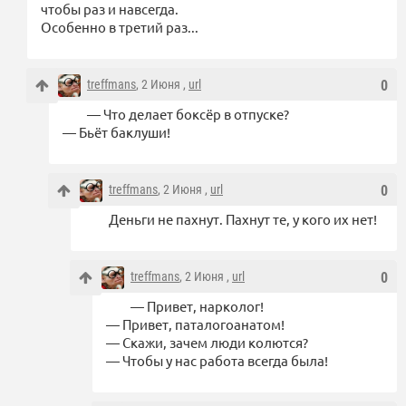
чтобы раз и навсегда.
Особенно в третий раз...
treffmans
, 2 Июня ,
url
0
— Что делает боксёр в отпуске?
— Бьёт баклуши!
treffmans
, 2 Июня ,
url
0
Деньги не пахнут. Пахнут те, у кого их нет!
treffmans
, 2 Июня ,
url
0
— Привет, нарколог!
— Привет, паталогоанатом!
— Скажи, зачем люди колются?
— Чтобы у нас работа всегда была!