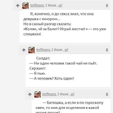
treffmans
, 2 Июня ,
url
0
Я, конечно, и до ceкса знал, что она
девушка с юмором...
Но в самый разгар сказать:
«Колян, чё за балет? Играй жестче! » — это уже
слишком!
treffmans
, 2 Июня ,
url
0
Солдат:
— Ни один человек такой чай не пьёт.
Сержант:
— Я пью.
— А человек? Хоть один?
treffmans
, 2 Июня ,
url
0
— Батюшка, а если я по гороскопу
овен, то мне для исцеления к какой
иконе лучше?