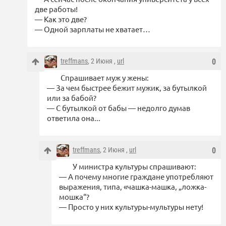
две работы!
— Как это две?
— Одной зарплаты не хватает…
treffmans
, 2 Июня ,
url
0
Спрашивает муж у жены:
— За чем быстрее бежит мужик, за бутылкой
или за бабой?
— С бутылкой от бабы — недолго думав
ответила она...
treffmans
, 2 Июня ,
url
0
У министра культуры спрашивают:
— А почему многие граждане употребляют
выражения, типа, «чашка-машка, „ложка-
мошка“?
— Просто у них культуры-мультуры нету!