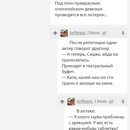
Под этим прекрасным
олимпийским девизом
проводятся все лотереи...
treffmans
, 2 Июня ,
url
0
После репетиции один
актер говорит другому:
— А теперь, Сашка, айда на
граммзапись.
Приходят в театральный
буфет.
— Катя, налей нам по сто
грамм и запиши на меня.
treffmans
, 2 Июня ,
url
0
В аптеке:
— У моего мужа проблемы
с эрекцией. У вас есть
какие-нибудь таблетки?