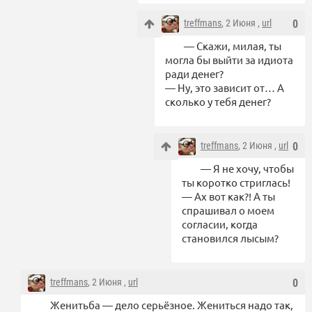
treffmans
, 2 Июня ,
url
0
— Скажи, милая, ты
могла бы выйти за идиота
ради денег?
— Ну, это зависит от… А
сколько у тебя денег?
treffmans
, 2 Июня ,
url
0
— Я не хочу, чтобы
ты коротко стриглась!
— Ах вот как?! А ты
спрашивал о моем
согласии, когда
становился лысым?
treffmans
, 2 Июня ,
url
0
Женитьба — дело серьёзное. Жениться надо так,