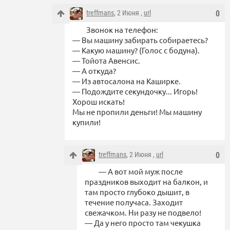
treffmans
, 2 Июня ,
url
0
Звонок на телефон:
— Вы машину забирать собираетесь?
— Какую машину? (Голос с бодуна).
— Тойота Авенсис.
— А откуда?
— Из автосалона на Каширке.
— Подождите секундочку... Игорь!
Хорош искать!
Мы не пропили деньги! Мы машину
купили!
treffmans
, 2 Июня ,
url
0
— А вот мой муж после
праздников выходит на балкон, и
там просто глубоко дышит, в
течение получаса. Заходит
свежачком. Ни разу не подвело!
— Да у него просто там чекушка