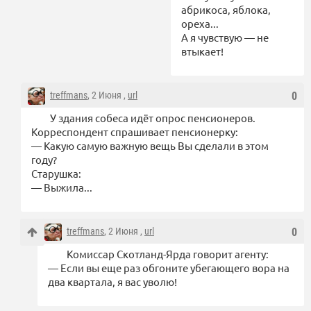
абрикоса, яблока,
ореха...
А я чувствую — не
втыкает!
treffmans
, 2 Июня ,
url
0
У здания собеса идёт опрос пенсионеров.
Корреспондент спрашивает пенсионерку:
— Какую самую важную вещь Вы сделали в этом
году?
Старушка:
— Выжила...
treffmans
, 2 Июня ,
url
0
Комиссар Скотланд-Ярда говорит агенту:
— Если вы еще раз обгоните убегающего вора на
два квартала, я вас уволю!