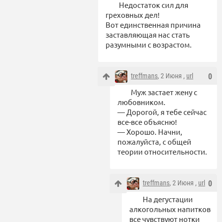
Недостаток сил для
греховных дел!
Вот единственная причина
заставляющая нас стать
разумными с возрастом.
treffmans
, 2 Июня ,
url
0
Муж застает жену с
любовником.
— Дорогой, я тебе сейчас
все-все объясню!
— Хорошо. Начни,
пожалуйста, с общей
теории относительности.
treffmans
, 2 Июня ,
url
0
На дегустации
алкогольных напитков
все чувствуют нотки