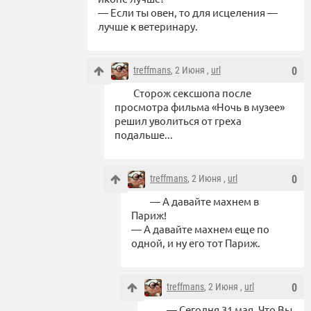
— Если ты овен, то для исцеления —
лучше к ветеринару.
treffmans
, 2 Июня ,
url
0
Сторож сексшопа после
просмотра фильма «Ночь в музее»
решил уволиться от греха
подальше...
treffmans
, 2 Июня ,
url
0
— А давайте махнем в
Париж!
— А давайте махнем еще по
одной, и ну его тот Париж.
treffmans
, 2 Июня ,
url
0
— Сегодня 31 мая. Что Вы