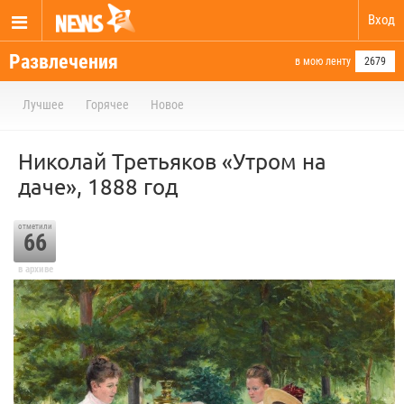
Вход
Развлечения
в мою ленту
2679
Лучшее
Горячее
Новое
Николай Третьяков «Утром на
даче», 1888 год
отметили
66
в архиве