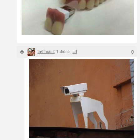
treffmans
, 1 Июня ,
url
0