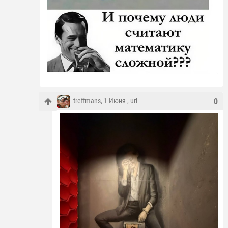
treffmans
, 1 Июня ,
url
0