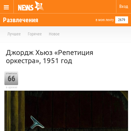
Вход
Развлечения
в мою ленту
2679
Лучшее
Горячее
Новое
Джордж Хьюз «Репетиция
оркестра», 1951 год
отметили
66
в архиве