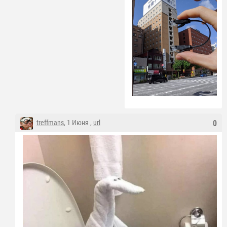
treffmans
, 1 Июня ,
url
0