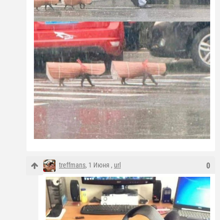
treffmans
, 1 Июня ,
url
0