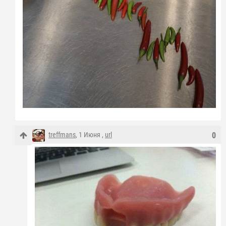
treffmans
, 1 Июня ,
url
0