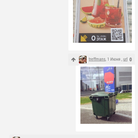
treffmans
, 1 Июня ,
url
0