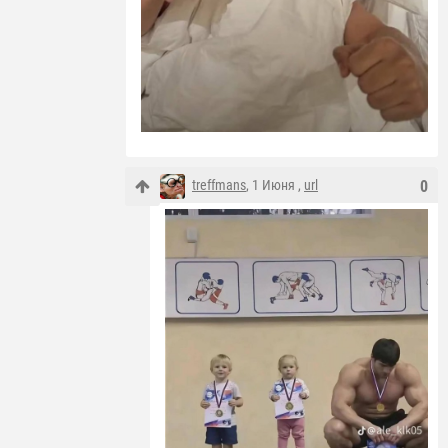
treffmans
, 1 Июня ,
url
0