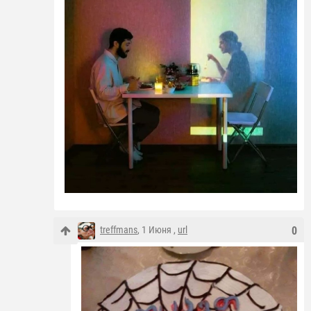
treffmans
, 1 Июня ,
url
0