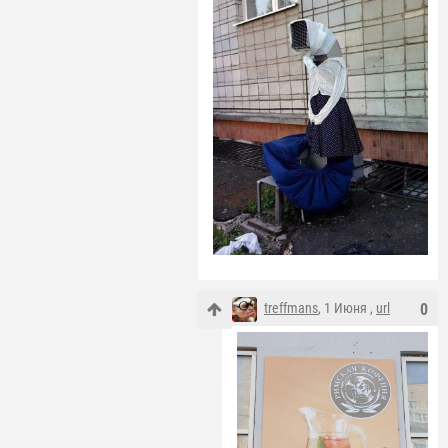
treffmans
, 1 Июня ,
url
0