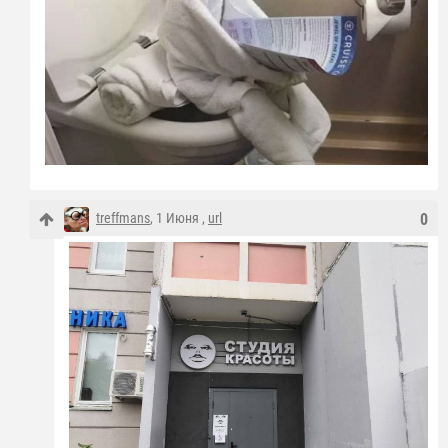
treffmans
, 1 Июня ,
url
0