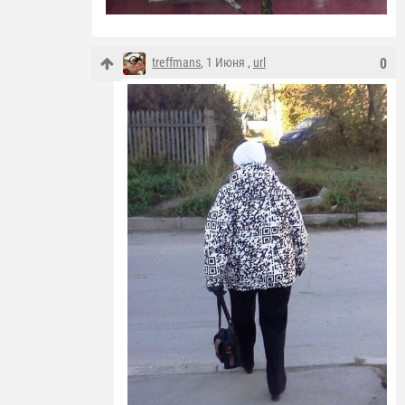
treffmans
, 1 Июня ,
url
0