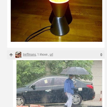
treffmans
, 1 Июня ,
url
0