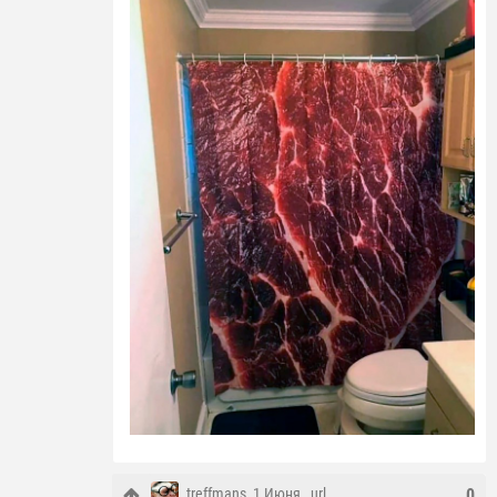
treffmans
, 1 Июня ,
url
0