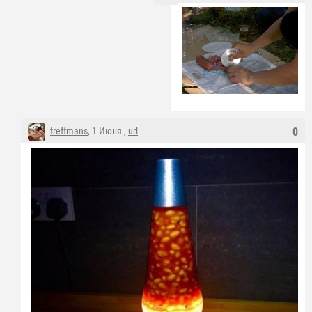
treffmans
, 1 Июня ,
url
0