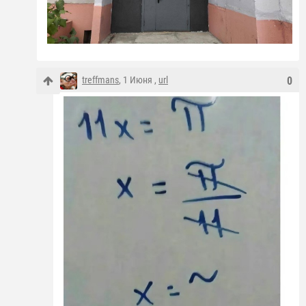
treffmans
, 1 Июня ,
url
0