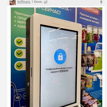
treffmans
, 1 Июня ,
url
0