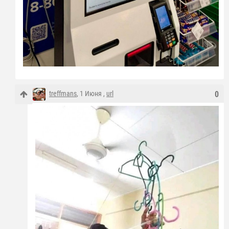
treffmans
, 1 Июня ,
url
0