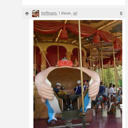
treffmans
, 1 Июня ,
url
0