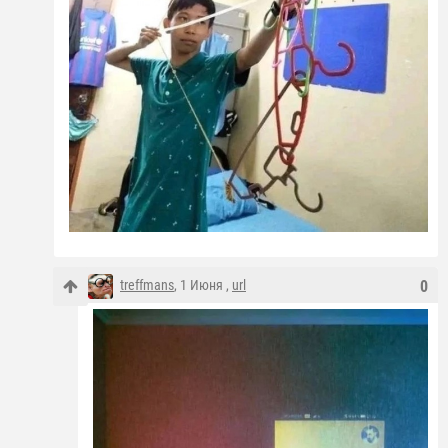
treffmans
, 1 Июня ,
url
0