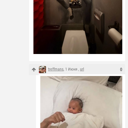
treffmans
, 1 Июня ,
url
0