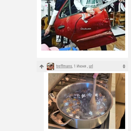
treffmans
, 1 Июня ,
url
0