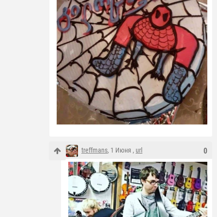
treffmans
, 1 Июня ,
url
0