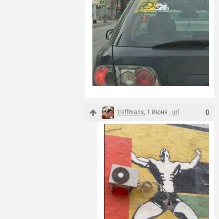
treffmans
, 1 Июня ,
url
0