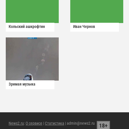
Кольский ашкрофтин
Иван Чернов
Зримая музыка
News2.ru
:
О сервисе
|
Статистика
| admin@news2.ru
18+