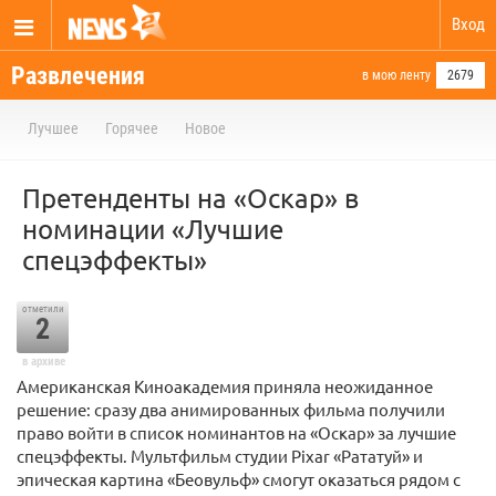
Вход
Развлечения
в мою ленту
2679
Лучшее
Горячее
Новое
Претенденты на «Оскар» в
номинации «Лучшие
спецэффекты»
отметили
2
в архиве
Американская Киноакадемия приняла неожиданное
решение: сразу два анимированных фильма получили
право войти в список номинантов на «Оскар» за лучшие
спецэффекты. Мультфильм студии Pixar «Рататуй» и
эпическая картина «Беовульф» смогут оказаться рядом с