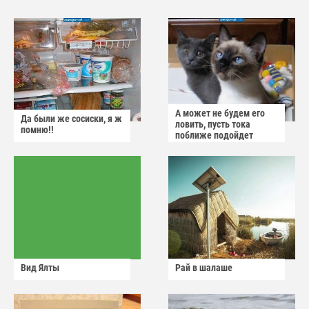
А может не будем его
Да были же сосиски, я ж
ловить, пусть тока
помню!!
поближе подойдет
Вид Ялты
Рай в шалаше