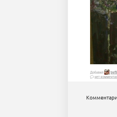
Добавил
tref
нет коммента
Комментари