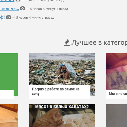
 пошла...
— 5 часов 3 минуты назад
еф?
— 5 часов 4 минуты назад
Лучшее в катего
Погряз в работе по самое не
хочу
Мы и не с