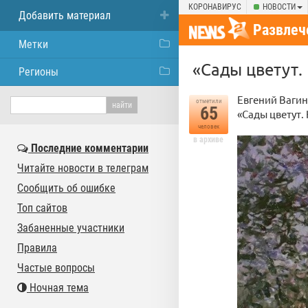
КОРОНАВИРУС
НОВОСТИ
Добавить материал
Развлеч
Метки
«Сады цветут.
Регионы
Евгений Ваги
отметили
65
«Сады цветут.
человек
в архиве
Последние комментарии
Читайте новости в телеграм
Сообщить об ошибке
Топ сайтов
Забаненные участники
Правила
Частые вопросы
Ночная тема