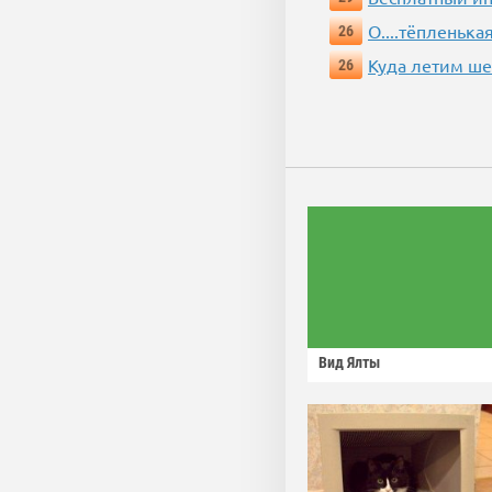
О....тёпленькая
26
Куда летим ш
26
Вид Ялты