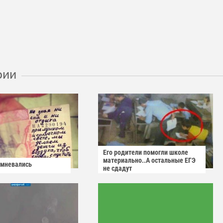
рии
Его родители помогли школе
материально..А остальные ЕГЭ
омневались
не сдадут