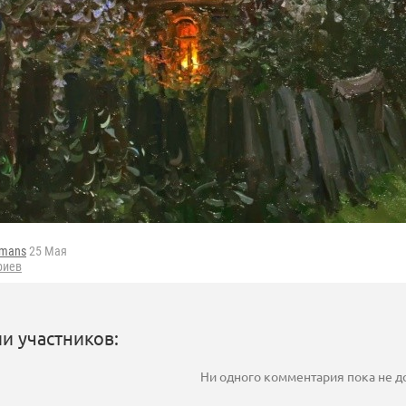
fmans
25 Мая
риев
и участников:
Ни одного комментария пока не 