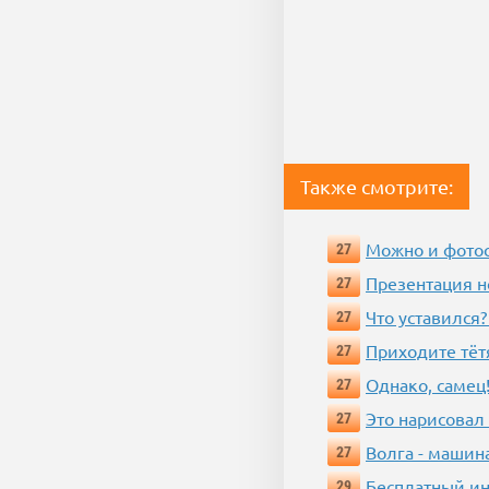
Также смотрите:
Можно и фотос
27
Презентация 
27
Что уставился?
27
Приходите тёт
27
Однако, самец!
27
Это нарисовал
27
Волга - машин
27
Бесплатный ин
29