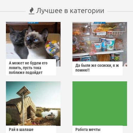
Лучшее в категории
А может не будем его
Да были же сосиски, я ж
ловить, пусть тока
помню!!
поближе подойдет
Рай в шалаше
Работа мечты