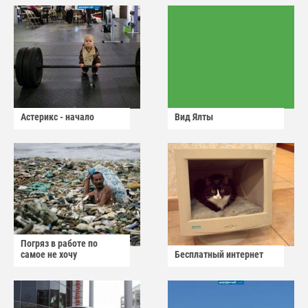
Астерикс - начало
Вид Ялты
Погряз в работе по
самое не хочу
Бесплатный интернет