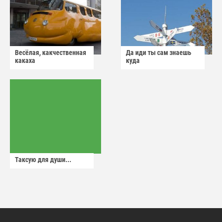
Весёлая, какчественная
Да иди ты сам знаешь
какаха
куда
Таксую для души...