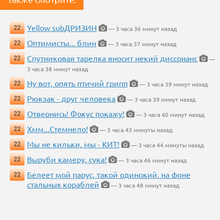
Yellow subДРИЗИН
22
— 3 часа 36 минут назад
Оптимисты... блин
22
— 3 часа 37 минут назад
Спутниковая тарелка вносит некий диссонанс
22
—
3 часа 38 минут назад
Ну вот, опять птичий грипп
22
— 3 часа 39 минут назад
Рюкзак - друг человека
22
— 3 часа 39 минут назад
Отвернись! Фокус покажу!
22
— 3 часа 40 минут назад
Хмм...Стемнело!
22
— 3 часа 43 минуты назад
Мы не кильки, мы - КИТ!
22
— 3 часа 44 минуты назад
Выруби камеру, сука!
22
— 3 часа 46 минут назад
Белеет мой парус, такой одинокий, на фоне
22
стальных кораблей
— 3 часа 48 минут назад