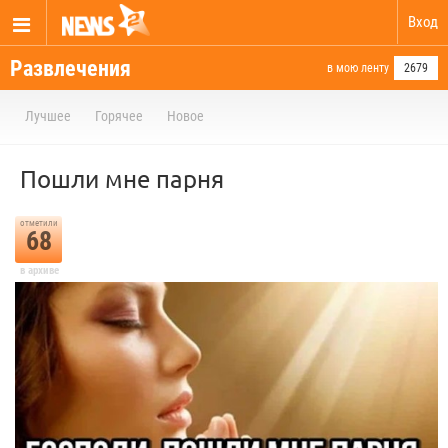
Вход
Развлечения
в мою ленту
2679
Лучшее
Горячее
Новое
Пошли мне парня
отметили
68
в архиве