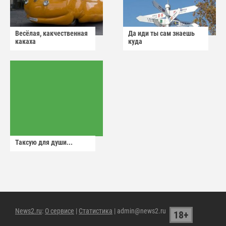
Весёлая, какчественная
Да иди ты сам знаешь
какаха
куда
Таксую для души...
News2.ru
:
О сервисе
|
Статистика
| admin@news2.ru
18+