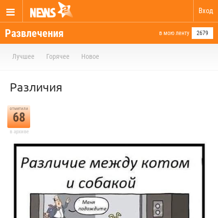
Вход
Развлечения
в мою ленту
2679
Лучшее
Горячее
Новое
Различия
отметили
68
в архиве