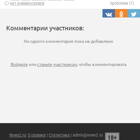
нет комментариев
проблема (1)
Комментарии участников:
Ни одного комментария пока не добавлено
Войдите
или
станьте участником
, чтобы комментировать
News2.ru
:
О сервисе
|
Статистика
| admin@news2.ru
18+