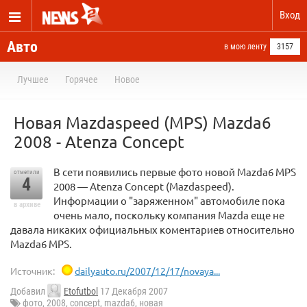
Вход
Авто
в мою ленту
3157
Лучшее
Горячее
Новое
Новая Mazdaspeed (MPS) Mazda6
2008 - Atenza Concept
В сети появились первые фото новой Mazda6 MPS
отметили
4
2008 — Atenza Concept (Mazdaspeed).
Информации о "заряженном" автомобиле пока
в архиве
очень мало, поскольку компания Mazda еще не
давала никаких официальных коментариев относительно
Mazda6 MPS.
Источник:
dailyauto.ru/2007/12/17/novaya...
Добавил
Etofutbol
17 Декабря 2007
фото
,
2008
,
concept
,
mazda6
,
новая