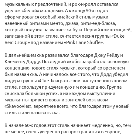
музыкальных предпочтений, и рок-н-ролл оставался
уделом «белой» молодежи. А к концу 50-х годов
сформировался особый ямайский стиль музыки,
навеянный ритмами менто, джаза, ритм-энд-блюза,
который получил название ска-буги. Первой композицией,
записанной в этом стиле, считается песня группы «Duke
Reid Group» под названием «Pink Lane Shufle».
В дальнейшем ска развивался благодаря Дюку Рейду и
Клементу Додду. Последний якобы разработал основную
концепцию нового стиля музыки, который со временем
был назван ска. А начиналось все с того, что Додд убедил
лидера группы «Clue J» играть свои выступления в новом
стиле, используя придуманную им концепцию. Группа
снискала большой успех, а на каждом выступлении
музыканты приветствовали зрителей возгласом
«Skavoovie!», вероятнее всего, что благодаря этому новый
стиль стали называть ска.
В начале 60-х годов этот стиль начинает медленно, но, тем
не менее, очень уверенно распространяться в Европе,