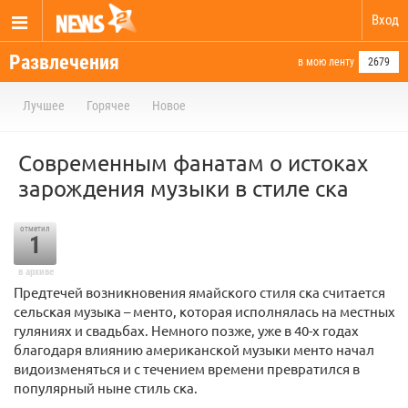
Вход
Развлечения
в мою ленту
2679
Лучшее
Горячее
Новое
Современным фанатам о истоках
зарождения музыки в стиле ска
отметил
1
в архиве
Предтечей возникновения ямайского стиля ска считается
сельская музыка – менто, которая исполнялась на местных
гуляниях и свадьбах. Немного позже, уже в 40-х годах
благодаря влиянию американской музыки менто начал
видоизменяться и с течением времени превратился в
популярный ныне стиль ска.