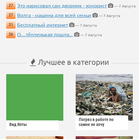
Это нарисовал сам дворник - юморист
27
— 7 Августа
Волга - машина для всей семьи
27
— 7 Августа
Бесплатный интернет
31
— 7 Августа
О....тёпленькая пошла...
26
— 7 Августа
Лучшее в категории
Погряз в работе по
Вид Ялты
самое не хочу