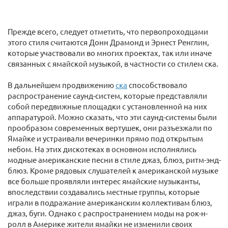
Прежде всего, следует отметить, что первопроходцами
этого стиля считаются Донн Драмонд и Эрнест Ренглин,
которые участвовали во многих проектах, так или иначе
связанных с ямайской музыкой, в частности со стилем ска.
В дальнейшем продвижению
ска
способствовало
распространение саунд-систем, которые представляли
собой передвижные площадки с установленной на них
аппаратурой. Можно сказать, что эти саунд-системы были
прообразом современных вертушек, они разъезжали по
Ямайке и устраивали вечеринки прямо под открытым
небом. На этих дискотеках в основном исполнялись
модные американские песни в стиле джаз, блюз, ритм-энд-
блюз. Кроме рядовых слушателей к американской музыке
все больше проявляли интерес ямайские музыканты,
впоследствии создавались местные группы, которые
играли в подражание американским коллективам блюз,
джаз, буги. Однако с распространением моды на рок-н-
ролл в Америке жители ямайки не изменили своих